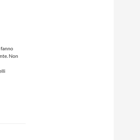
i fanno
nte. Non
lli