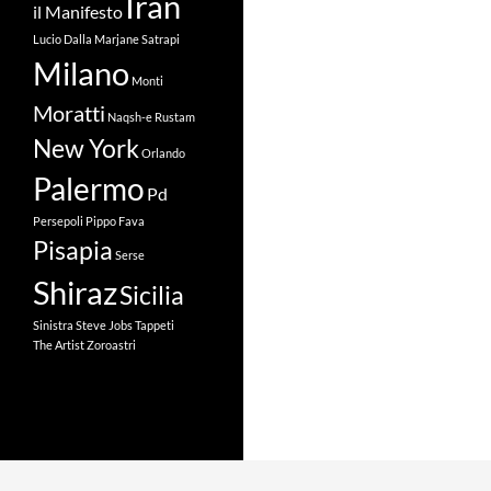
Iran
il Manifesto
Lucio Dalla
Marjane Satrapi
Milano
Monti
Moratti
Naqsh-e Rustam
New York
Orlando
Palermo
Pd
Persepoli
Pippo Fava
Pisapia
Serse
Shiraz
Sicilia
Sinistra
Steve Jobs
Tappeti
The Artist
Zoroastri