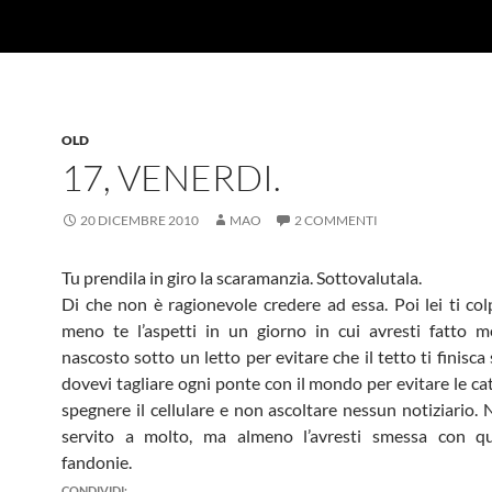
OLD
17, VENERDI.
20 DICEMBRE 2010
MAO
2 COMMENTI
Tu prendila in giro la scaramanzia. Sottovalutala.
Di che non è ragionevole credere ad essa. Poi lei ti co
meno te l’aspetti in un giorno in cui avresti fatto m
nascosto sotto un letto per evitare che il tetto ti finisca 
dovevi tagliare ogni ponte con il mondo per evitare le cat
spegnere il cellulare e non ascoltare nessun notiziario.
servito a molto, ma almeno l’avresti smessa con que
fandonie.
CONDIVIDI: