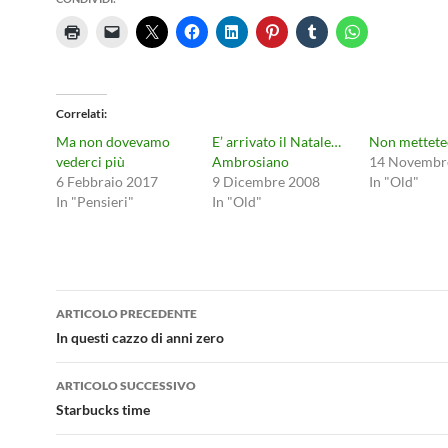
Correlati
Ma non dovevamo
E’ arrivato il Natale…
Non mettetec
vederci più
Ambrosiano
14 Novembr
6 Febbraio 2017
9 Dicembre 2008
In "Old"
In "Pensieri"
In "Old"
Navigazione
ARTICOLO PRECEDENTE
articolo
In questi cazzo di anni zero
ARTICOLO SUCCESSIVO
Starbucks time