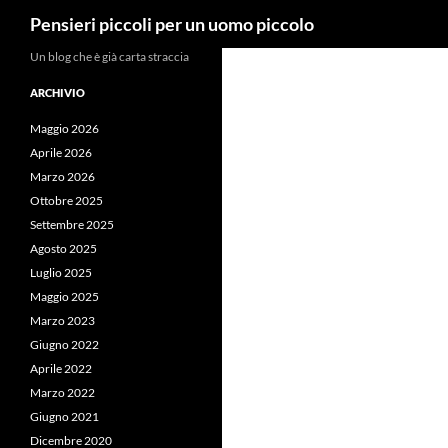
Cerca
Pensieri piccoli per un uomo piccolo
Vai
Un blog che è già carta straccia
al
ARCHIVIO
contenuto
Maggio 2026
Aprile 2026
Marzo 2026
Ottobre 2025
Settembre 2025
Agosto 2025
Luglio 2025
Maggio 2025
Marzo 2023
Giugno 2022
Aprile 2022
Marzo 2022
Giugno 2021
Dicembre 2020