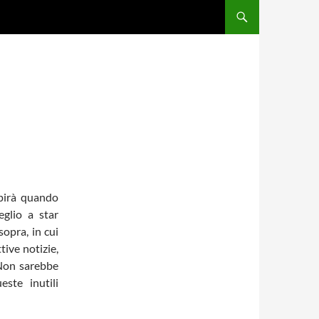
lpirà quando
eglio a star
sopra, in cui
tive notizie,
 Non sarebbe
ste inutili