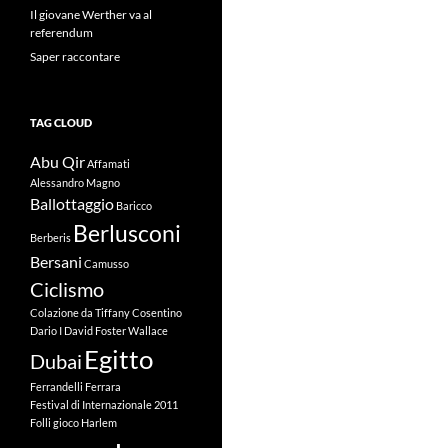
Il giovane Werther va al
referendum
Saper raccontare
TAG CLOUD
Abu Qir
Affamati
Alessandro Magno
Ballottaggio
Baricco
Berlusconi
Berberis
Bersani
Camusso
Ciclismo
Colazione da Tiffany
Cosentino
Dario I
David Foster Wallace
Egitto
Dubai
Ferrandelli
Ferrara
Festival di Internazionale 2011
Folli
gioco
Harlem