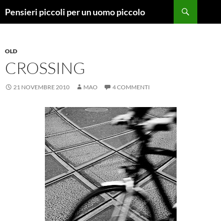
Vai
Cerca
Pensieri piccoli per un uomo piccolo
al
contenuto
OLD
CROSSING
21 NOVEMBRE 2010
MAO
4 COMMENTI