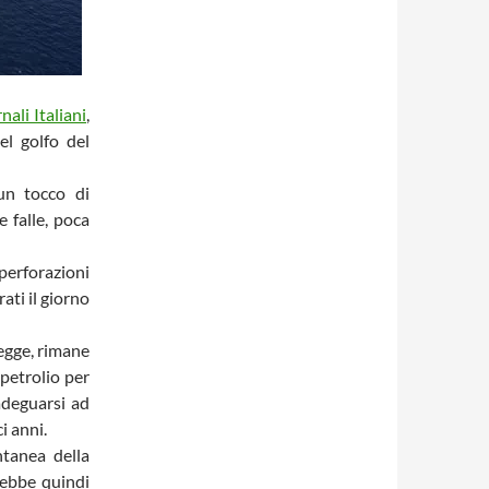
nali Italiani
,
l golfo del
un tocco di
 falle, poca
perforazioni
ati il giorno
legge, rimane
 petrolio per
adeguarsi ad
i anni.
tanea della
rebbe quindi