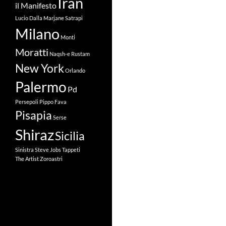
Iran
il Manifesto
Lucio Dalla
Marjane Satrapi
Milano
Monti
Moratti
Naqsh-e Rustam
New York
Orlando
Palermo
Pd
Persepoli
Pippo Fava
Pisapia
Serse
Shiraz
Sicilia
Sinistra
Steve Jobs
Tappeti
The Artist
Zoroastri