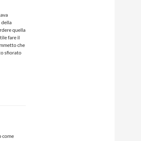
tava
 della
erdere quella
ile fare il
commetto che
o sfiorato
io come