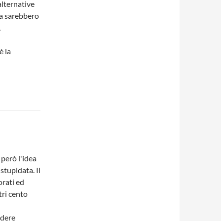
alternative
ma sarebbero
,
è la
 però l'idea
stupidata. Il
orati ed
tri cento
edere