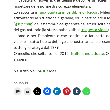
l’incapacità di governi, che definire deboli è un eufemi
rispettare delle norme di sicurezza elementari.
Lo racconta in
una puntata imperdibile di Report
Milena
affrontando la situazione nigeriana, ed in particolare il
“
gas flaring
“, della fiamma cioè generata dalla fuoriscita n
del gas naturale (la stessa nube visibile
in questo video
)
l’uomo e per l’ambiente e che continua a far parte d
visibile in tutto il delta del Niger, nonostante siano prese
tutto ignorate già dal 1979.
O meglio, che soltanto nel 2012
risulteranno attuate
. O
si spera.
p.s. il titolo è una
sua
idea.
CONDIVIDI: