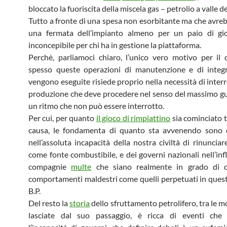
bloccato la fuoriscita della miscela gas – petrolio a valle del
Tutto a fronte di una spesa non esorbitante ma che avreb
una fermata dell’impianto almeno per un paio di gio
inconcepibile per chi ha in gestione la piattaforma.
Perchè, parliamoci chiaro, l’unico vero motivo per il
spesso queste operazioni di manutenzione e di integ
vengono eseguite risiede proprio nella necessità di inte
produzione che deve procedere nel senso del massimo g
un ritmo che non può essere interrotto.
Per cui, per quanto
il gioco di rimpiattino
sia cominciato tr
causa, le fondamenta di quanto sta avvenendo sono d
nell’assoluta incapacità della nostra civiltà di rinunciar
come fonte combustibile, e dei governi nazionali nell’infl
compagnie
multe
che siano realmente in grado di di
comportamenti maldestri come quelli perpetuati in quest
B.P.
Del resto la
storia
dello sfruttamento petrolifero, tra le 
lasciate dal suo passaggio, è ricca di eventi che