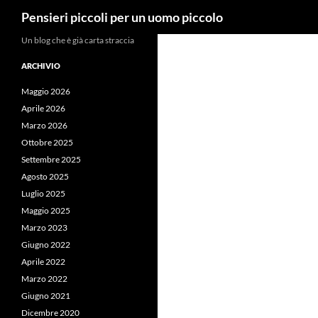
Cerca
Pensieri piccoli per un uomo piccolo
Vai
Un blog che è già carta straccia
al
ARCHIVIO
contenuto
Maggio 2026
Aprile 2026
Marzo 2026
Ottobre 2025
Settembre 2025
Agosto 2025
Luglio 2025
Maggio 2025
Marzo 2023
Giugno 2022
Aprile 2022
Marzo 2022
Giugno 2021
Dicembre 2020