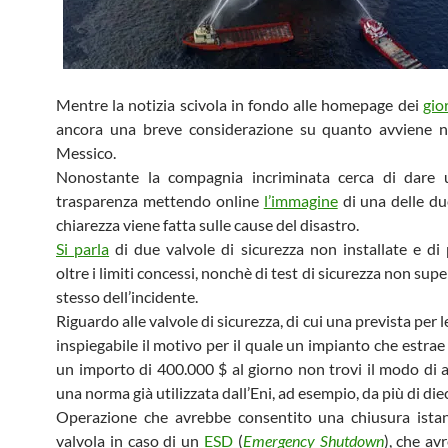
Mentre la notizia scivola in fondo alle homepage dei
gior
ancora una breve considerazione su quanto avviene ne
Messico.
Nonostante la compagnia incriminata cerca di dare 
trasparenza mettendo online
l’immagine
di una delle due
chiarezza viene fatta sulle cause del disastro.
Si parla
di due valvole di sicurezza non installate e di 
oltre i limiti concessi, nonchè di test di sicurezza non super
stesso dell’incidente.
Riguardo alle valvole di sicurezza, di cui una prevista per 
inspiegabile il motivo per il quale un impianto che estrae
un importo di 400.000 $ al giorno non trovi il modo di 
una norma già utilizzata dall’Eni, ad esempio, da più di diec
Operazione che avrebbe consentito una chiusura istan
valvola in caso di un
ESD
(
Emergency Shutdown
), che av