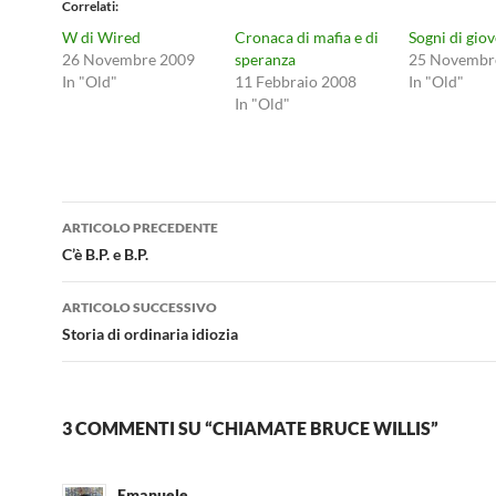
Correlati
W di Wired
Cronaca di mafia e di
Sogni di gio
26 Novembre 2009
speranza
25 Novembr
In "Old"
11 Febbraio 2008
In "Old"
In "Old"
Navigazione
ARTICOLO PRECEDENTE
articolo
C’è B.P. e B.P.
ARTICOLO SUCCESSIVO
Storia di ordinaria idiozia
3 COMMENTI SU “CHIAMATE BRUCE WILLIS”
Emanuele