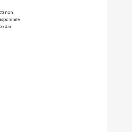
tti non
disponibile
to dai