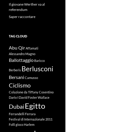
Il giovane Werther va al
referendum
Saper raccontare
TAG CLOUD
Abu Qir
Affamati
Alessandro Magno
Ballottaggio
Baricco
Berlusconi
Berberis
Bersani
Camusso
Ciclismo
Colazione da Tiffany
Cosentino
Dario I
David Foster Wallace
Egitto
Dubai
Ferrandelli
Ferrara
Festival di Internazionale 2011
Folli
gioco
Harlem