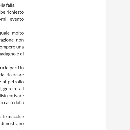
la falla.
be richiesto
rni, evento
 quale molto
razione non
rrompere una
uadagno e di
a le parti in
a ricercare
e al petrolio
iggere a tali
sicentivare
o caso dalla
molte macchie
 dimostrano