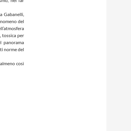
smo, nel far
 Gabanelli,
 fenomeno del
ell’atmosfera
 , tossica per
el panorama
nti norme del
 almeno così