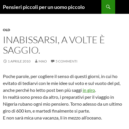
Vai
Cerca
Pensieri piccoli per un uomo piccolo
al
contenuto
OLD
INABISSARSI, A VOLTE È
SAGGIO.
1 APRILE 2010
MAO
5 COMMENTI
Poche parole, per cogliere il senso di questi giorni, in cui ho
evitato di tediarvi con le mie idee sul voto e sul vuoto del pd,
anche perché ho letto post ben più saggi
in giro
.
In realtà sono preso da altro, i preparativi per il viaggio in
Nigeria rubano ogni mio pensiero. Torno adesso da un ultimo
giro di 600 km, e martedì finalmente si parte.
E non sarà mica una vacanza, li in mezzo all’oceano.