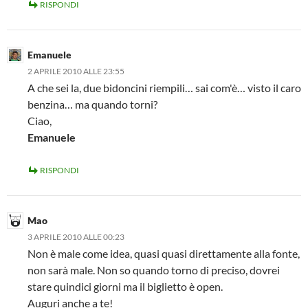
RISPONDI
Emanuele
2 APRILE 2010 ALLE 23:55
A che sei la, due bidoncini riempili… sai com'è… visto il caro
benzina… ma quando torni?
Ciao,
Emanuele
RISPONDI
Mao
3 APRILE 2010 ALLE 00:23
Non è male come idea, quasi quasi direttamente alla fonte,
non sarà male. Non so quando torno di preciso, dovrei
stare quindici giorni ma il biglietto è open.
Auguri anche a te!