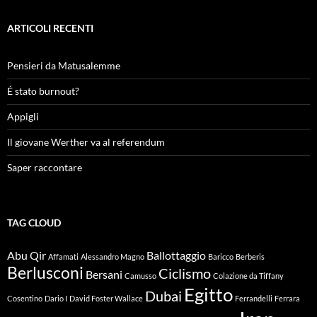
ARTICOLI RECENTI
Pensieri da Matusalemme
É stato burnout?
Appigli
Il giovane Werther va al referendum
Saper raccontare
TAG CLOUD
Abu Qir
Ballottaggio
Affamati
Alessandro Magno
Baricco
Berberis
Berlusconi
Ciclismo
Bersani
Camusso
Colazione da Tiffany
Egitto
Dubai
Cosentino
Dario I
David Foster Wallace
Ferrandelli
Ferrara