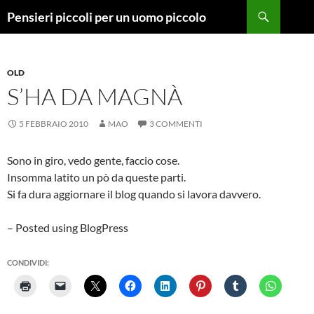
Vai
Cerca
Pensieri piccoli per un uomo piccolo
al
contenuto
OLD
S’HA DA MAGNÀ
5 FEBBRAIO 2010
MAO
3 COMMENTI
Sono in giro, vedo gente, faccio cose.
Insomma latito un pò da queste parti.
Si fa dura aggiornare il blog quando si lavora davvero.
– Posted using BlogPress
CONDIVIDI: