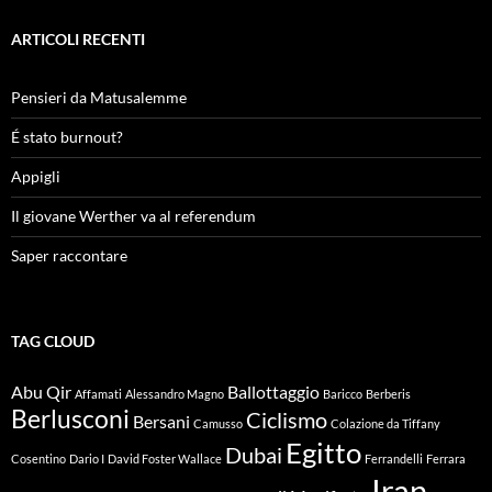
ARTICOLI RECENTI
Pensieri da Matusalemme
É stato burnout?
Appigli
Il giovane Werther va al referendum
Saper raccontare
TAG CLOUD
Abu Qir
Ballottaggio
Affamati
Alessandro Magno
Baricco
Berberis
Berlusconi
Ciclismo
Bersani
Camusso
Colazione da Tiffany
Egitto
Dubai
Cosentino
Dario I
David Foster Wallace
Ferrandelli
Ferrara
Iran