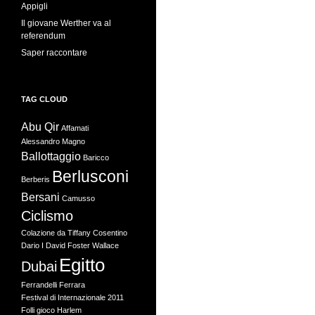
Appigli
Il giovane Werther va al
referendum
Saper raccontare
TAG CLOUD
Abu Qir
Affamati
Alessandro Magno
Ballottaggio
Baricco
Berlusconi
Berberis
Bersani
Camusso
Ciclismo
Colazione da Tiffany
Cosentino
Dario I
David Foster Wallace
Egitto
Dubai
Ferrandelli
Ferrara
Festival di Internazionale 2011
Folli
gioco
Harlem