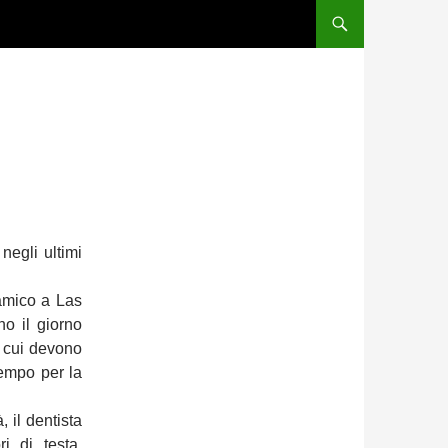
negli ultimi
amico a Las
no il giorno
a cui devono
tempo per la
, il dentista
i di testa,