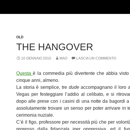
OLD
THE HANGOVER
10 GENNAIO 2010
MAO
LASCIA UN COMMENTO
Questa
è la commedia più divertente che abbia visto 
cinque anni, almeno.
La storia è semplice, tre
dude
accompagnano il loro 
Vegas per festeggiare l’addio al celibato, e si ritrova
dopo alle prese con i casini di una notte da bagordi 
assolutamente trovare un senso per poter arrivare in 
cerimonia nuziale.
C’è il figo, professore per necessità più che per volontà
represso dalla fidanzata iper oppressiva, ed il fuor