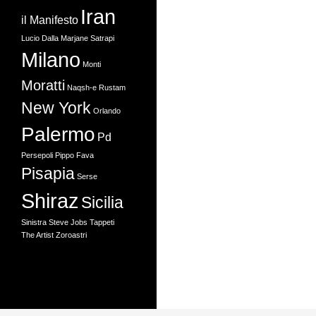
Iran
il Manifesto
Lucio Dalla
Marjane Satrapi
Milano
Monti
Moratti
Naqsh-e Rustam
New York
Orlando
Palermo
Pd
Persepoli
Pippo Fava
Pisapia
Serse
Shiraz
Sicilia
Sinistra
Steve Jobs
Tappeti
The Artist
Zoroastri