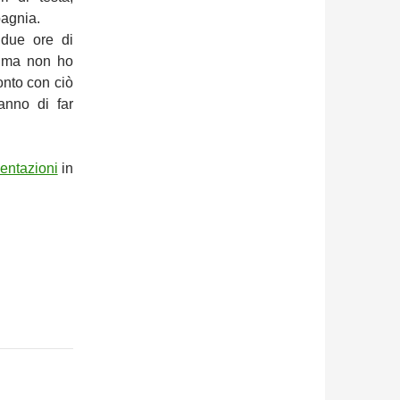
pagnia.
 due ore di
o, ma non ho
onto con ciò
anno di far
uentazioni
in