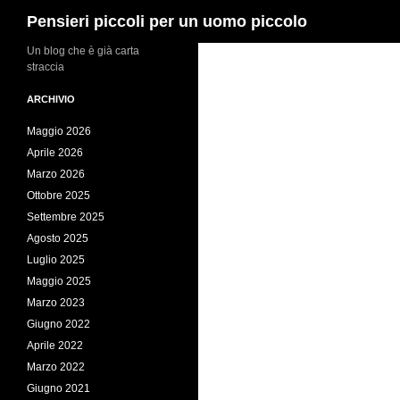
Cerca
Pensieri piccoli per un uomo piccolo
Vai
Un blog che è già carta
straccia
al
contenuto
ARCHIVIO
Maggio 2026
Aprile 2026
Marzo 2026
Ottobre 2025
Settembre 2025
Agosto 2025
Luglio 2025
Maggio 2025
Marzo 2023
Giugno 2022
Aprile 2022
Marzo 2022
Giugno 2021