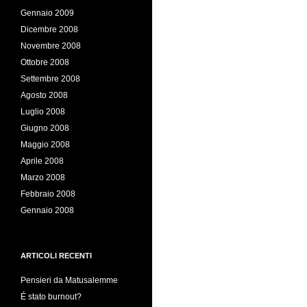
Gennaio 2009
Dicembre 2008
Novembre 2008
Ottobre 2008
Settembre 2008
Agosto 2008
Luglio 2008
Giugno 2008
Maggio 2008
Aprile 2008
Marzo 2008
Febbraio 2008
Gennaio 2008
ARTICOLI RECENTI
Pensieri da Matusalemme
É stato burnout?