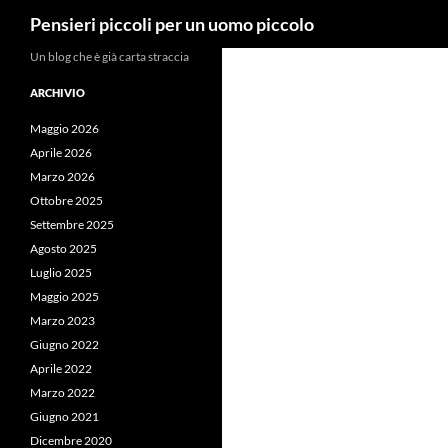
Cerca
Pensieri piccoli per un uomo piccolo
Vai
Un blog che è già carta straccia
al
ARCHIVIO
contenuto
Maggio 2026
Aprile 2026
Marzo 2026
Ottobre 2025
Settembre 2025
Agosto 2025
Luglio 2025
Maggio 2025
Marzo 2023
Giugno 2022
Aprile 2022
Marzo 2022
Giugno 2021
Dicembre 2020