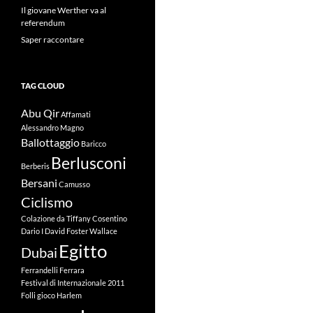
Il giovane Werther va al
referendum
Saper raccontare
TAG CLOUD
Abu Qir
Affamati
Alessandro Magno
Ballottaggio
Baricco
Berlusconi
Berberis
Bersani
Camusso
Ciclismo
Colazione da Tiffany
Cosentino
Dario I
David Foster Wallace
Egitto
Dubai
Ferrandelli
Ferrara
Festival di Internazionale 2011
Folli
gioco
Harlem