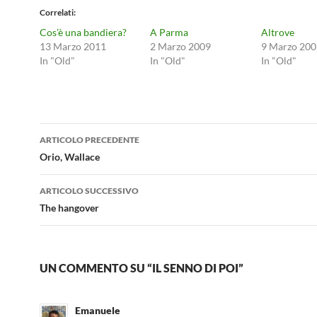
Correlati
Cos’è una bandiera?
A Parma
Altrove
13 Marzo 2011
2 Marzo 2009
9 Marzo 200
In "Old"
In "Old"
In "Old"
Navigazione
ARTICOLO PRECEDENTE
articolo
Orio, Wallace
ARTICOLO SUCCESSIVO
The hangover
UN COMMENTO SU “IL SENNO DI POI”
Emanuele