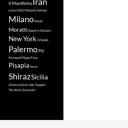
Iran
il Manifesto
Lucio Dalla
Marjane Satrapi
Milano
Monti
Moratti
Naqsh-e Rustam
New York
Orlando
Palermo
Pd
Persepoli
Pippo Fava
Pisapia
Serse
Shiraz
Sicilia
Sinistra
Steve Jobs
Tappeti
The Artist
Zoroastri