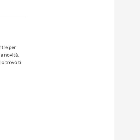
ntre per
a novità.
lo trovo ti