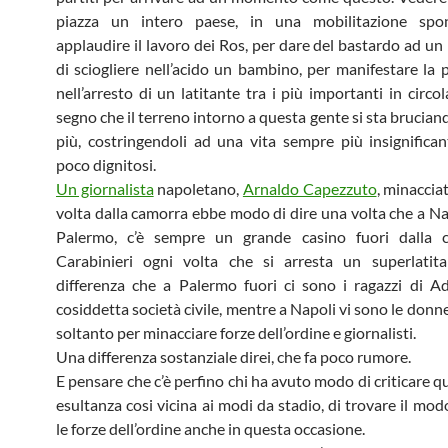
piazza un intero paese, in una mobilitazione spo
applaudire il lavoro dei Ros, per dare del bastardo ad un
di sciogliere nell’acido un bambino, per manifestare la p
nell’arresto di un latitante tra i più importanti in circo
segno che il terreno intorno a questa gente si sta brucia
più, costringendoli ad una vita sempre più insignifican
poco dignitosi.
Un giornalista
napoletano,
Arnaldo Capezzuto
, minaccia
volta dalla camorra ebbe modo di dire una volta che a Na
Palermo, c’è sempre un grande casino fuori dalla 
Carabinieri ogni volta che si arresta un superlatita
differenza che a Palermo fuori ci sono i ragazzi di Ad
cosiddetta società civile, mentre a Napoli vi sono le donn
soltanto per minacciare forze dell’ordine e giornalisti.
Una differenza sostanziale direi, che fa poco rumore.
E pensare che c’è perfino chi ha avuto modo di criticare q
esultanza cosi vicina ai modi da stadio, di trovare il modo
le forze dell’ordine anche in questa occasione.