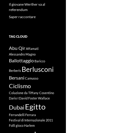
Il giovane Werther va al
referendum
Saper raccontare
TAG CLOUD
Abu Qir
Affamati
Alessandro Magno
Ballottaggio
Baricco
Berlusconi
Berberis
Bersani
Camusso
Ciclismo
Colazione da Tiffany
Cosentino
Dario I
David Foster Wallace
Egitto
Dubai
Ferrandelli
Ferrara
Festival di Internazionale 2011
Folli
gioco
Harlem