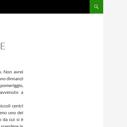
LE
o. Non avrei
rano dinnanzi
i pomeriggio,
 avvenuto a
ccoli centri
meno uno dei
 da cui si è
 scendere in