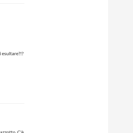
i esultare?!?
azzotto. C'è