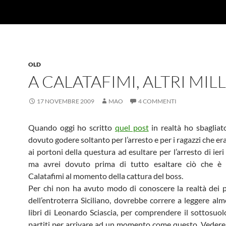
OLD
A CALATAFIMI, ALTRI MIL
17 NOVEMBRE 2009
MAO
4 COMMENTI
Quando oggi ho scritto
quel post
in realtà ho sbagliat
dovuto godere soltanto per l’arresto e per i ragazzi che e
ai portoni della questura ad esultare per l’arresto di ier
ma avrei dovuto prima di tutto esaltare ciò che è
Calatafimi al momento della cattura del boss.
Per chi non ha avuto modo di conoscere la realtà dei pi
dell’entroterra Siciliano, dovrebbe correre a leggere al
libri di Leonardo Sciascia, per comprendere il sottosuolo
partiti per arrivare ad un momento come questo. Vedere