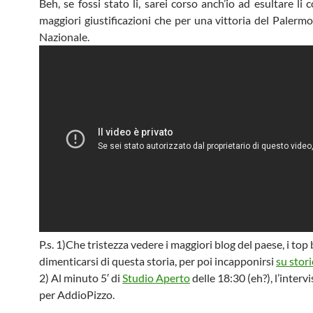
Beh, se fossi stato li, sarei corso anch’io ad esultare li 
maggiori giustificazioni che per una vittoria del Palermo
Nazionale.
P.s. 1)Che tristezza vedere i maggiori blog del paese, i top 
dimenticarsi di questa storia, per poi incapponirsi
su stor
2) Al minuto 5′ di
Studio Aperto
delle 18:30 (eh?), l’intervi
per AddioPizzo.