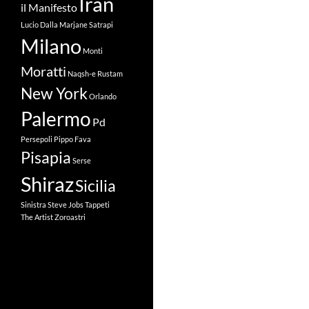
Iran
il Manifesto
Lucio Dalla
Marjane Satrapi
Milano
Monti
Moratti
Naqsh-e Rustam
New York
Orlando
Palermo
Pd
Persepoli
Pippo Fava
Pisapia
Serse
Shiraz
Sicilia
Sinistra
Steve Jobs
Tappeti
The Artist
Zoroastri