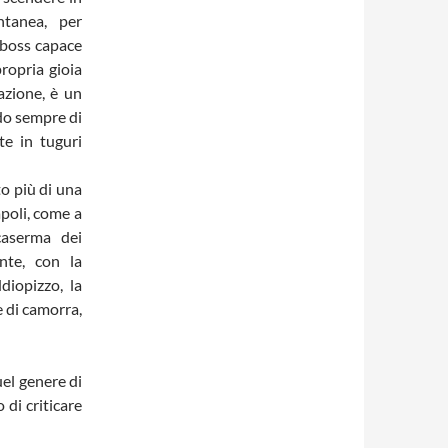
ntanea, per
 boss capace
ropria gioia
lazione, è un
ndo sempre di
te in tuguri
to più di una
poli, come a
caserma dei
nte, con la
diopizzo, la
e di camorra,
uel genere di
 di criticare