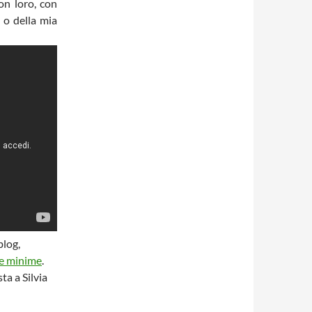
con loro, con
 o della mia
blog,
ie minime
.
sta a Silvia