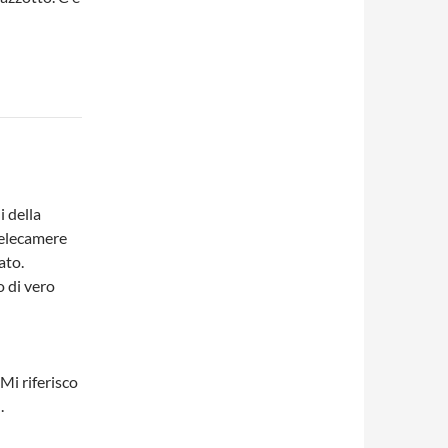
i della
telecamere
ato.
 di vero
(Mi riferisco
.