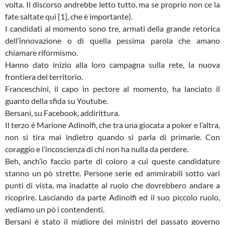
volta. Il discorso andrebbe letto tutto, ma se proprio non ce la
fate saltate qui [1], che è importante).
I candidati al momento sono tre, armati della grande retorica
dell’innovazione o di quella pessima parola che amano
chiamare riformismo.
Hanno dato inizio alla loro campagna sulla rete, la nuova
frontiera del territorio.
Franceschini, il capo in pectore al momento, ha lanciato il
guanto della sfida su Youtube.
Bersani, su Facebook, addirittura.
Il terzo è Marione Adinolfi, che tra una giocata a poker e l’altra,
non si tira mai indietro quando si parla di primarie. Con
coraggio e l’incoscienza di chi non ha nulla da perdere.
Beh, anch’io faccio parte di coloro a cui queste candidature
stanno un pò strette. Persone serie ed ammirabili sotto vari
punti di vista, ma inadatte al ruolo che dovrebbero andare a
ricoprire. Lasciando da parte Adinolfi ed il suo piccolo ruolo,
vediamo un pò i contendenti.
Bersani è stato il migliore dei ministri del passato governo