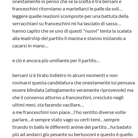
onestamente io penso che se la scelta è tra bersani e
franceschini ritorniamo a martellarci le palle da soli…
leggere quelle reazioni scomposte per una battuta della
serracchiani su franceschini mi ha lasciato di sasso…
hanno capito che se uno di questi "nuovi" tenta la scalata
alla leadrship del partito li macina e stanno iniziando a
cacarsi in mano…
e ciò è ancora più umiliante per il partito…
bersani si è tirato indietro in alcuni momenti x non
rovinarsi questa candidatura che onestamente lui pensava
essere blindata (attegiamento veramente riprovevole) ma
che il consenso attorno a franceschini, cresciuto negli
ultimi mesi, sta facendo vacillare…
a me franceschini non piace…l'ho sentito diverse volte
parlare…è sempre stato vago su certi temi…sempre
tirando in ballo le differenti anime del partito…ha badato
più ad andarci giù pesante su berlusconi e questo è quello