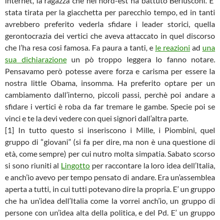
internet, la ragazza che nel nord-est ha battuto Berlusconi. E’
stata tirata per la giacchetta per parecchio tempo, ed in tanti
avrebbero preferito vederla sfidare i leader storici, quella
gerontocrazia dei vertici che aveva attaccato in quel discorso
che l’ha resa cosi famosa. Fa paura a tanti, e
le reazioni
ad
una
sua dichiarazione
un pò troppo leggera lo fanno notare.
Pensavamo però potesse avere forza e carisma per essere la
nostra little Obama, insomma. Ha preferito optare per un
cambiamento dall’interno, piccoli passi, perchè poi andare a
sfidare i vertici è roba da far tremare le gambe. Specie poi se
vinci e te la devi vedere con quei signori dall’altra parte.
[1] In tutto questo si inseriscono i Mille, i Piombini, quel
gruppo di “giovani” (si fa per dire, ma non è una questione di
età, come sempre) per cui nutro molta simpatia. Sabato scorso
si sono riuniti al
Lingotto
per raccontare la loro idea dell’Italia,
e anch’io avevo per tempo pensato di andare. Era un’assemblea
aperta a tutti, in cui tutti potevano dire la propria. E’ un gruppo
che ha un’idea dell’Italia come la vorrei anch’io, un gruppo di
persone con un’idea alta della politica, e del Pd. E’ un gruppo