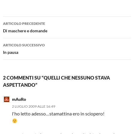
Navigazione
ARTICOLO PRECEDENTE
articolo
Di maschere e domande
ARTICOLO SUCCESSIVO
In pausa
2 COMMENTI SU “QUELLI CHE NESSUNO STAVA
ASPETTANDO”
mAuRo
2 LUGLIO 2009 ALLE 16:49
l'ho letto adesso…stamattina ero in sciopero!