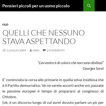
Vai
Cerca
Pensieri piccoli per un uomo piccolo
al
contenuto
OLD
QUELLI CHE NESSUNO
STAVA ASPETTANDO
1 LUGLIO 2009
MAO
2 COMMENTI
“L’avvenire è di coloro che non sono disillusi”
Georges Sorel
E’ cominciata la corsa alle primarie in quella selva insidiosa che
è il Partito democratico. Ve ne sarete accorti anche voi, passate
le pessime europee è tempo di prepararsi al congresso di
Ottobre.
(ok, è un discorso lungo di cui avrei dovuto parlare un pò per