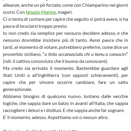
alleanze, anche un pò forzate, come con Chiamparino nei giorni
scorsi. Con
Ignazio Marino
, magari.
Ci si tenta di contare per capire che seguito si potrà avere, si ha
paura di bruciarsi troppo presto.
Io non credo sia semplice per nessuno decidere adesso, e che
nessuno dovrebbe insistere più di tanto. Avrei paura che in
tanti, al momento di votare, potrebbero preferire, come dice un
proverbio siciliano, “
u
tintu
accanusciutu
chi
u
bonu a canusciri
”
(ndr. il cattivo conosciuto che il buono da conoscere).
Ma credo sia arrivato il momento. Basterebbe guardare agli
Stati Uniti o all’Inghilterra (con opposti schieramenti), per
capire che per vincere occorre cambiare, fare un salto
generazionale.
Abbiamo bisogno di qualcuno nuovo, lontano dalle vecchie
logiche, che sappia dare un balzo in avanti all’Italia, che sappia
raccogliere i delusi e i disillusi. E che sappia anche far sognare.
E’ il momento, adesso. Aspettiamo voi o nessun altro.