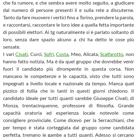
che fa rumore, e che sembra avere molto seguito, a giudicare
dal numero di persone presenti li e sulla rete a discuterne.
Tanto da fare muovere i vertici fino a Torino, prendere la parola,
e raccontarsi, raccontare le loro idee a quella fetta importante
di possibili elettori. Ai tg naturalmente si è parlato soltanto di
loro, senza dare spazio alcuno a chi ha detto le cose più
sensate.
I vari
Civati
, Curci,
Sofri
,
Costa
, Meo, Alicata,
Scalfarotto
, non
hanno fatto notizia. Ma è da quel gruppo che dovrebbe venir
fuori il candidato più dirompente in questa corsa. Non
mancano le competenze e le capacità, visto che tutti sono
impegnati a livello locale e nazionale da tempo. Manca quel
pizzico di follia che in tanti in questi giorni chiedono. Il
candidato ideale per tutti quanti sarebbe Giuseppe Civati, di
Monza, trentacinquenne, professore di filosofia. Grande
capacità oratoria ed esperienza locale notevole come
consigliere provinciale. Come dicevo per la Serracchiani, che
per tempo è stata corteggiata dal gruppo come candidata
perfetta, tremano le gambe a tutti quanti. Adesso si cercano