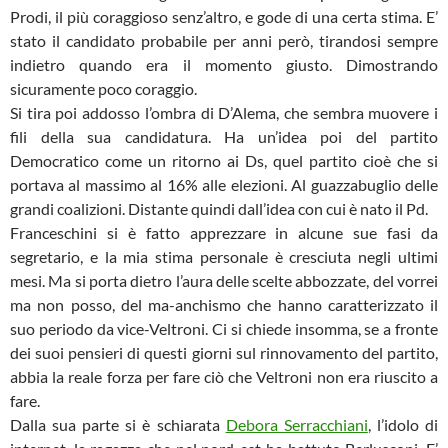
Prodi, il più coraggioso senz’altro, e gode di una certa stima. E’
stato il candidato probabile per anni però, tirandosi sempre
indietro quando era il momento giusto. Dimostrando
sicuramente poco coraggio.
Si tira poi addosso l’ombra di D’Alema, che sembra muovere i
fili della sua candidatura. Ha un’idea poi del partito
Democratico come un ritorno ai Ds, quel partito cioè che si
portava al massimo al 16% alle elezioni. Al guazzabuglio delle
grandi coalizioni. Distante quindi dall’idea con cui è nato il Pd.
Franceschini si è fatto apprezzare in alcune sue fasi da
segretario, e la mia stima personale è cresciuta negli ultimi
mesi. Ma si porta dietro l’aura delle scelte abbozzate, del vorrei
ma non posso, del ma-anchismo che hanno caratterizzato il
suo periodo da vice-Veltroni. Ci si chiede insomma, se a fronte
dei suoi pensieri di questi giorni sul rinnovamento del partito,
abbia la reale forza per fare ciò che Veltroni non era riuscito a
fare.
Dalla sua parte si è schiarata
Debora Serracchiani
, l’idolo di