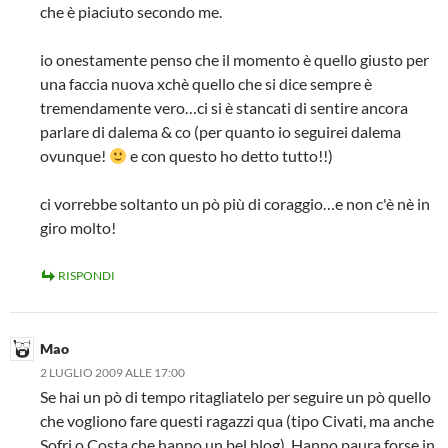
che è piaciuto secondo me.
io onestamente penso che il momento è quello giusto per
una faccia nuova xchè quello che si dice sempre è
tremendamente vero…ci si è stancati di sentire ancora
parlare di dalema & co (per quanto io seguirei dalema
ovunque!
e con questo ho detto tutto!!)
ci vorrebbe soltanto un pò più di coraggio…e non c'è nè in
giro molto!
RISPONDI
Mao
2 LUGLIO 2009 ALLE 17:00
Se hai un pò di tempo ritagliatelo per seguire un pò quello
che vogliono fare questi ragazzi qua (tipo Civati, ma anche
Sofri o Costa che hanno un bel blog). Hanno paura forse in