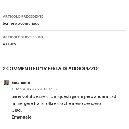
Navigazione
ARTICOLO PRECEDENTE
articolo
Sempre e comunque
ARTICOLO SUCCESSIVO
Al Giro
2 COMMENTI SU “IV FESTA DI ADDIOPIZZO”
Emanuele
15 MAGGIO 2009 ALLE 14:57
Sarei voluto esserci… in questi giorni però andarmi ad
immergere tra la folla è ciò che meno desidero!
Ciao,
Emanuele