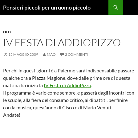
Vai
Cerca
Pensieri piccoli per un uomo piccolo
al
contenuto
OLD
IV FESTA DI ADDIOPIZZO
15 MAGGIO 2009
MAO
2 COMMENTI
Per chi in questi giorni è a Palermo sarà indispensabile passare
qualche ora a Piazza Magione, dove dalle prime ore di questa
mattina ha inizio la
IV Festa di AddioPizzo
.
Il programma è vario come sempre, e passerà dagli incontri con
le scuole, alla fiera del consumo critico, ai dibattiti, per finire
con la musica, quest’anno di Cisco e di Mario Venuti.
Andate!