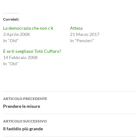
Correlati
La democrazia che non c’è
Attesa
3 Aprile 2008
21 Marzo 2017
In "Old"
In "Pensieri"
E se ti svegliassi Totò Cuffaro?
14 Febbraio 2008
In "Old"
Navigazione
ARTICOLO PRECEDENTE
articolo
Prendere le misure
ARTICOLO SUCCESSIVO
Il fastidio più grande