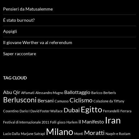
Pensieri da Matusalemme
É stato burnout?
Appigli
Il giovane Werther va al referendum
Saper raccontare
TAG CLOUD
Abu Qir
Ballottaggio
Affamati
Alessandro Magno
Baricco
Berberis
Berlusconi
Ciclismo
Bersani
Camusso
Colazione da Tiffany
Egitto
Dubai
Cosentino
Dario I
David Foster Wallace
Ferrandelli
Ferrara
Iran
il Manifesto
Festival di Internazionale 2011
Folli
gioco
Harlem
Milano
Moratti
Lucio Dalla
Marjane Satrapi
Monti
Naqsh-e Rustam