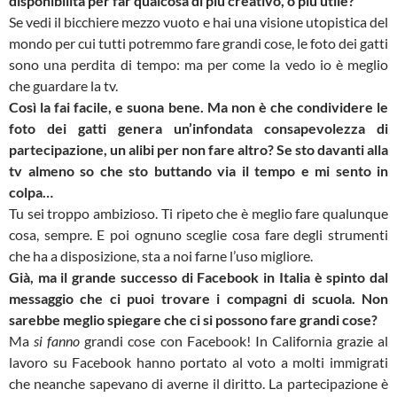
disponibilità per far qualcosa di più creativo, o più utile?
Se vedi il bicchiere mezzo vuoto e hai una visione utopistica del
mondo per cui tutti potremmo fare grandi cose, le foto dei gatti
sono una perdita di tempo: ma per come la vedo io è meglio
che guardare la tv.
Così la fai facile, e suona bene. Ma non è che condividere le
foto dei gatti genera un’infondata consapevolezza di
partecipazione, un alibi per non fare altro? Se sto davanti alla
tv almeno so che sto buttando via il tempo e mi sento in
colpa…
Tu sei troppo ambizioso. Ti ripeto che è meglio fare qualunque
cosa, sempre. E poi ognuno sceglie cosa fare degli strumenti
che ha a disposizione, sta a noi farne l’uso migliore.
Già, ma il grande successo di Facebook in Italia è spinto dal
messaggio che ci puoi trovare i compagni di scuola. Non
sarebbe meglio spiegare che ci si possono fare grandi cose?
Ma
si
fanno
grandi cose con Facebook! In California grazie al
lavoro su Facebook hanno portato al voto a molti immigrati
che neanche sapevano di averne il diritto. La partecipazione è