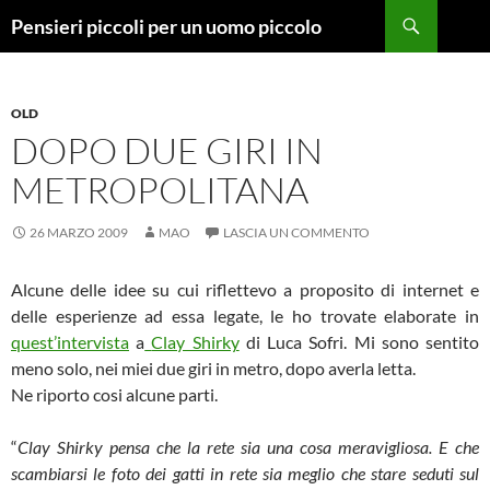
Vai
Cerca
Pensieri piccoli per un uomo piccolo
al
contenuto
OLD
DOPO DUE GIRI IN
METROPOLITANA
26 MARZO 2009
MAO
LASCIA UN COMMENTO
Alcune delle idee su cui riflettevo a proposito di internet e
delle esperienze ad essa legate, le ho trovate elaborate in
quest’intervista
a
Clay Shirky
di Luca Sofri. Mi sono sentito
meno solo, nei miei due giri in metro, dopo averla letta.
Ne riporto cosi alcune parti.
“
Clay Shirky pensa che la rete sia una cosa meravigliosa. E che
scambiarsi le foto dei gatti in rete sia meglio che stare seduti sul