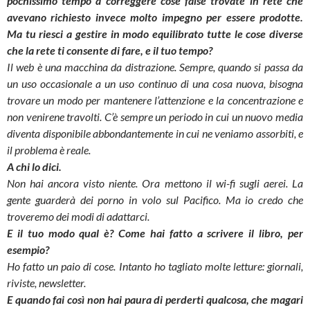
pochissimo tempo a correggere cose false trovate in rete che
avevano richiesto invece molto impegno per essere prodotte.
Ma tu riesci a gestire in modo equilibrato tutte le cose diverse
che la rete ti consente di fare, e il tuo tempo?
Il web è una macchina da distrazione. Sempre, quando si passa da
un uso occasionale a un uso continuo di una cosa nuova, bisogna
trovare un modo per mantenere l’attenzione e la concentrazione e
non venirene travolti. C’è sempre un periodo in cui un nuovo media
diventa disponibile abbondantemente in cui ne veniamo assorbiti, e
il problema è reale.
A chi lo dici.
Non hai ancora visto niente. Ora mettono il wi-fi sugli aerei. La
gente guarderà dei porno in volo sul Pacifico. Ma io credo che
troveremo dei modi di adattarci.
E il tuo modo qual è? Come hai fatto a scrivere il libro, per
esempio?
Ho fatto un paio di cose. Intanto ho tagliato molte letture: giornali,
riviste, newsletter.
E quando fai così non hai paura di perderti qualcosa, che magari