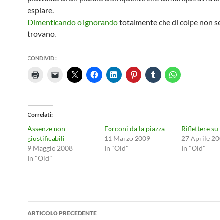
espiare.
Dimenticando o ignorando
totalmente che di colpe non s
trovano.
CONDIVIDI:
Correlati
Assenze non
Forconi dalla piazza
Riflettere su
giustificabili
11 Marzo 2009
27 Aprile 2
9 Maggio 2008
In "Old"
In "Old"
In "Old"
Navigazione
ARTICOLO PRECEDENTE