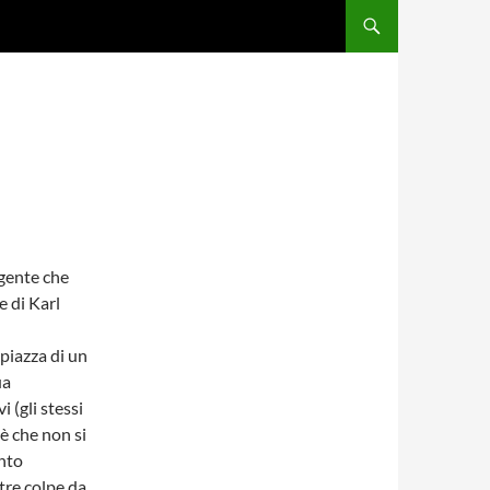
 gente che
e di Karl
piazza di un
ua
i (gli stessi
è che non si
anto
tre colpe da