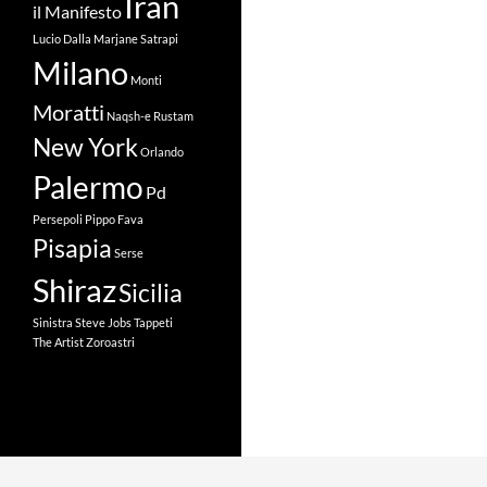
Iran
il Manifesto
Lucio Dalla
Marjane Satrapi
Milano
Monti
Moratti
Naqsh-e Rustam
New York
Orlando
Palermo
Pd
Persepoli
Pippo Fava
Pisapia
Serse
Shiraz
Sicilia
Sinistra
Steve Jobs
Tappeti
The Artist
Zoroastri