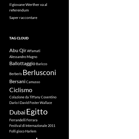
Il giovane Werther va al
referendum
Saper raccontare
TAG CLOUD
Abu Qir
Affamati
Alessandro Magno
Ballottaggio
Baricco
Berlusconi
Berberis
Bersani
Camusso
Ciclismo
Colazione da Tiffany
Cosentino
Dario I
David Foster Wallace
Egitto
Dubai
Ferrandelli
Ferrara
Festival di Internazionale 2011
Folli
gioco
Harlem