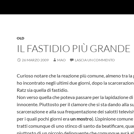
OLD
IL FASTIDIO PIÙ GRANDE
26 MARZO 2009
MAO
LASCIA UN COMMENTO
Curioso notare che la reazione più comune, almeno tra la
ho incontrato negli ultimi due giorni, dopo la scarcerazion
Ratz sia quella di fastidio.
Non verso quella che poteva passare per la lapidazione di 
innocente. Piuttosto per il clamore che si sta dando alla s
scarcerazione e alla sua frequentazione dei salotti televisiv
per i quali pochi giorni era
un mostro
). L’opinione comune 
tratti comunque di uno stinco di santo da beatificare, qu
piuttosto di un piccolo delinquente che comunque avrà al