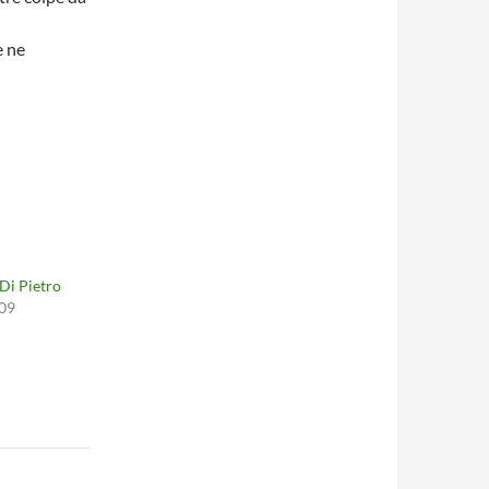
e ne
 Di Pietro
009