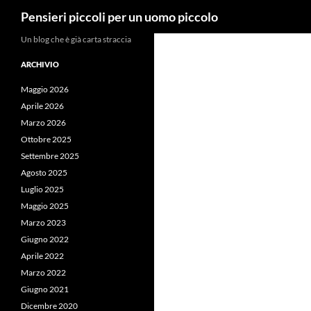
Cerca
Pensieri piccoli per un uomo piccolo
Vai
Un blog che è già carta straccia
al
ARCHIVIO
contenuto
Maggio 2026
Aprile 2026
Marzo 2026
Ottobre 2025
Settembre 2025
Agosto 2025
Luglio 2025
Maggio 2025
Marzo 2023
Giugno 2022
Aprile 2022
Marzo 2022
Giugno 2021
Dicembre 2020