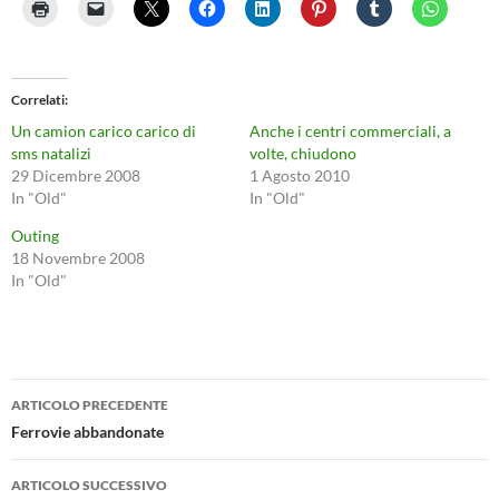
Correlati
Un camion carico carico di
Anche i centri commerciali, a
sms natalizi
volte, chiudono
29 Dicembre 2008
1 Agosto 2010
In "Old"
In "Old"
Outing
18 Novembre 2008
In "Old"
Navigazione
ARTICOLO PRECEDENTE
articolo
Ferrovie abbandonate
ARTICOLO SUCCESSIVO