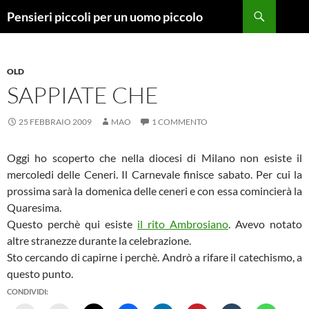
Vai
Cerca
Pensieri piccoli per un uomo piccolo
al
contenuto
OLD
SAPPIATE CHE
25 FEBBRAIO 2009
MAO
1 COMMENTO
Oggi ho scoperto che nella diocesi di Milano non esiste il
mercoledi delle Ceneri. Il Carnevale finisce sabato. Per cui la
prossima sarà la domenica delle ceneri e con essa comincierà la
Quaresima.
Questo perchè qui esiste
il rito Ambrosiano
. Avevo notato
altre stranezze durante la celebrazione.
Sto cercando di capirne i perchè. Andrò a rifare il catechismo, a
questo punto.
CONDIVIDI: