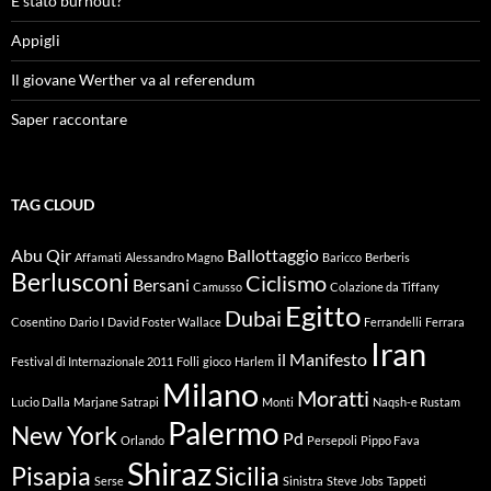
É stato burnout?
Appigli
Il giovane Werther va al referendum
Saper raccontare
TAG CLOUD
Abu Qir
Ballottaggio
Affamati
Alessandro Magno
Baricco
Berberis
Berlusconi
Ciclismo
Bersani
Camusso
Colazione da Tiffany
Egitto
Dubai
Cosentino
Dario I
David Foster Wallace
Ferrandelli
Ferrara
Iran
il Manifesto
Festival di Internazionale 2011
Folli
gioco
Harlem
Milano
Moratti
Lucio Dalla
Marjane Satrapi
Monti
Naqsh-e Rustam
Palermo
New York
Pd
Orlando
Persepoli
Pippo Fava
Shiraz
Pisapia
Sicilia
Serse
Sinistra
Steve Jobs
Tappeti