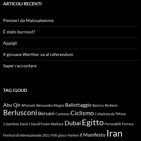
ARTICOLI RECENTI
Pensieri da Matusalemme
É stato burnout?
Appigli
Il giovane Werther va al referendum
Saper raccontare
TAG CLOUD
Abu Qir
Ballottaggio
Affamati
Alessandro Magno
Baricco
Berberis
Berlusconi
Ciclismo
Bersani
Camusso
Colazione da Tiffany
Egitto
Dubai
Cosentino
Dario I
David Foster Wallace
Ferrandelli
Ferrara
Iran
il Manifesto
Festival di Internazionale 2011
Folli
gioco
Harlem