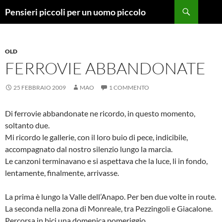
Vai
Cerca
Pensieri piccoli per un uomo piccolo
al
contenuto
OLD
FERROVIE ABBANDONATE
25 FEBBRAIO 2009
MAO
1 COMMENTO
Di ferrovie abbandonate ne ricordo, in questo momento,
soltanto due.
Mi ricordo le gallerie, con il loro buio di pece, indicibile,
accompagnato dal nostro silenzio lungo la marcia.
Le canzoni terminavano e si aspettava che la luce, li in fondo,
lentamente, finalmente, arrivasse.
La prima è lungo la Valle dell’Anapo. Per ben due volte in route.
La seconda nella zona di Monreale, tra Pezzingoli e Giacalone.
Percorsa in bici una domenica pomeriggio.