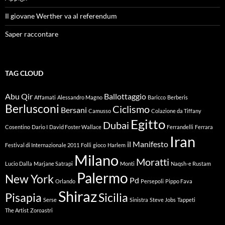
Il giovane Werther va al referendum
Saper raccontare
TAG CLOUD
Abu Qir
Ballottaggio
Affamati
Alessandro Magno
Baricco
Berberis
Berlusconi
Ciclismo
Bersani
Camusso
Colazione da Tiffany
Egitto
Dubai
Cosentino
Dario I
David Foster Wallace
Ferrandelli
Ferrara
Iran
il Manifesto
Festival di Internazionale 2011
Folli
gioco
Harlem
Milano
Moratti
Lucio Dalla
Marjane Satrapi
Monti
Naqsh-e Rustam
Palermo
New York
Pd
Orlando
Persepoli
Pippo Fava
Shiraz
Pisapia
Sicilia
Serse
Sinistra
Steve Jobs
Tappeti
The Artist
Zoroastri