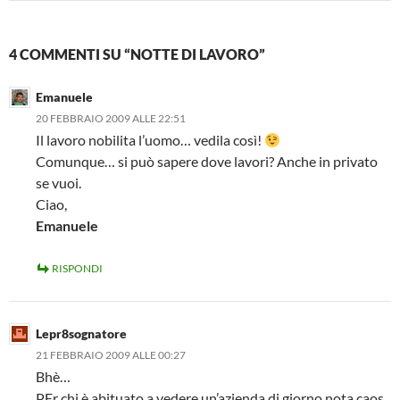
4 COMMENTI SU “NOTTE DI LAVORO”
Emanuele
20 FEBBRAIO 2009 ALLE 22:51
Il lavoro nobilita l’uomo… vedila così!
Comunque… si può sapere dove lavori? Anche in privato
se vuoi.
Ciao,
Emanuele
RISPONDI
Lepr8sognatore
21 FEBBRAIO 2009 ALLE 00:27
Bhè…
PEr chi è abituato a vedere un’azienda di giorno nota caos,