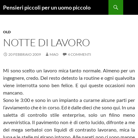
Vai
Cerca
Pensieri piccoli per un uomo piccolo
al
contenuto
OLD
NOTTE DI LAVORO
20 FEBBRAIO 2009
MAO
4 COMMENTI
Mi sono scelto un lavoro mica tanto normale. Almeno per un
ingegnere, credo. Del resto detesto la routine e ogni qualvolta
viene interrotta sono ben felice. E qui queste occasioni non
mancano.
Sono le 3:00 e sono in un impianto a curarne alcune parti per
l’avviamento che è in corso. Ed è dalle dieci che sono qui. In una
saletta di controllo stile enterprise, solo un filino meno
avveniristica. Il pavimento non è di certo lucido, difronte a me
dei mega serbatoi con liquidi di contrasto lavorano, mica la
luna e le stelle mi girano intorno. Alle pareti non ci sono mappe