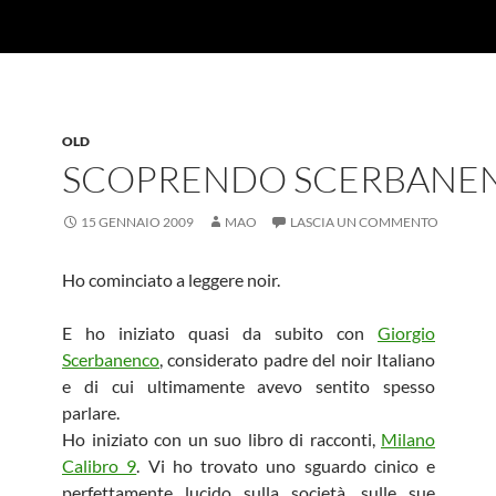
OLD
SCOPRENDO SCERBANE
15 GENNAIO 2009
MAO
LASCIA UN COMMENTO
Ho cominciato a leggere noir.
E ho iniziato quasi da subito con
Giorgio
Scerbanenco
, considerato padre del noir Italiano
e di cui ultimamente avevo sentito spesso
parlare.
Ho iniziato con un suo libro di racconti,
Milano
Calibro 9
. Vi ho trovato uno sguardo cinico e
perfettamente lucido sulla società, sulle sue