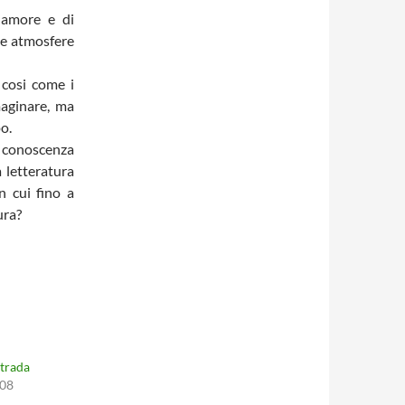
i amore e di
 le atmosfere
 cosi come i
maginare, ma
o.
 conoscenza
 letteratura
n cui fino a
ura?
strada
008