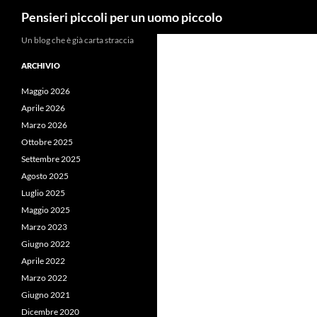
Cerca
Pensieri piccoli per un uomo piccolo
Vai
Un blog che è già carta straccia
al
ARCHIVIO
contenuto
Maggio 2026
Aprile 2026
Marzo 2026
Ottobre 2025
Settembre 2025
Agosto 2025
Luglio 2025
Maggio 2025
Marzo 2023
Giugno 2022
Aprile 2022
Marzo 2022
Giugno 2021
Dicembre 2020