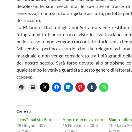
debolezze, le sue meschinità, le sue stesse tracce d
tenerezza, in una scrittura rigida e asciutta, perfetta per
dei racconti.
La Milano e l’Italia degli anni Settanta viene restituite
fotogrammi in bianco e nero viste in tivù lasciano im
nello stesso tempo vengono raccontate storie senza temp
Mi sembra perfino assurdo che sia relegato ad una
marginale e non venga considerato tra i più grandi della
del nostro secolo. Sarà forse dovuto allo snobismo co
quale tempo fa veniva guardata questo genere di letterat
CONDIVIDI:
Correlati
E cos’è mai sto Pop
Amore non ne avremo
Siamo sulla 
28 Giugno 2009
15 Novembre 2008
10 Marzo 2
In "Old"
In "Old"
In "Old"