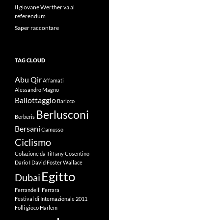
Il giovane Werther va al
referendum
Saper raccontare
TAG CLOUD
Abu Qir
Affamati
Alessandro Magno
Ballottaggio
Baricco
Berlusconi
Berberis
Bersani
Camusso
Ciclismo
Colazione da Tiffany
Cosentino
Dario I
David Foster Wallace
Egitto
Dubai
Ferrandelli
Ferrara
Festival di Internazionale 2011
Folli
gioco
Harlem