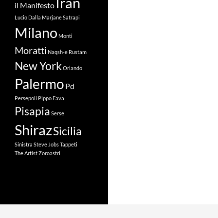
Iran
il Manifesto
Lucio Dalla
Marjane Satrapi
Milano
Monti
Moratti
Naqsh-e Rustam
New York
Orlando
Palermo
Pd
Persepoli
Pippo Fava
Pisapia
Serse
Shiraz
Sicilia
Sinistra
Steve Jobs
Tappeti
The Artist
Zoroastri