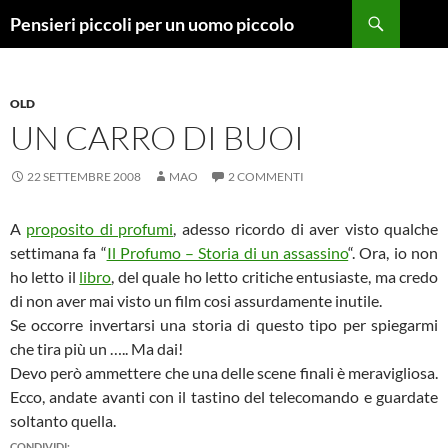
Vai
Cerca
Pensieri piccoli per un uomo piccolo
al
contenuto
OLD
UN CARRO DI BUOI
22 SETTEMBRE 2008
MAO
2 COMMENTI
A
proposito di profumi
, adesso ricordo di aver visto qualche
settimana fa “
Il Profumo – Storia di un assassino
“. Ora, io non
ho letto il
libro
, del quale ho letto critiche entusiaste, ma credo
di non aver mai visto un film cosi assurdamente inutile.
Se occorre invertarsi una storia di questo tipo per spiegarmi
che tira più un ….. Ma dai!
Devo però ammettere che una delle scene finali è meravigliosa.
Ecco, andate avanti con il tastino del telecomando e guardate
soltanto quella.
CONDIVIDI: