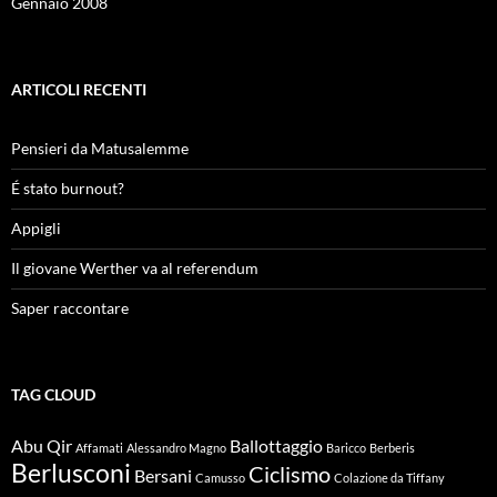
Gennaio 2008
ARTICOLI RECENTI
Pensieri da Matusalemme
É stato burnout?
Appigli
Il giovane Werther va al referendum
Saper raccontare
TAG CLOUD
Abu Qir
Ballottaggio
Affamati
Alessandro Magno
Baricco
Berberis
Berlusconi
Ciclismo
Bersani
Camusso
Colazione da Tiffany