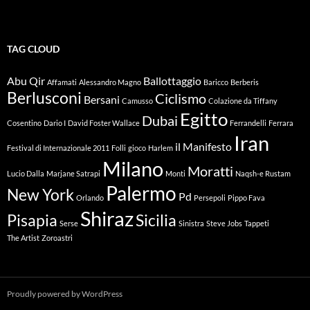
TAG CLOUD
Abu Qir
Ballottaggio
Affamati
Alessandro Magno
Baricco
Berberis
Berlusconi
Ciclismo
Bersani
Camusso
Colazione da Tiffany
Egitto
Dubai
Cosentino
Dario I
David Foster Wallace
Ferrandelli
Ferrara
Iran
il Manifesto
Festival di Internazionale 2011
Folli
gioco
Harlem
Milano
Moratti
Lucio Dalla
Marjane Satrapi
Monti
Naqsh-e Rustam
Palermo
New York
Pd
Orlando
Persepoli
Pippo Fava
Shiraz
Pisapia
Sicilia
Serse
Sinistra
Steve Jobs
Tappeti
The Artist
Zoroastri
Proudly powered by WordPress