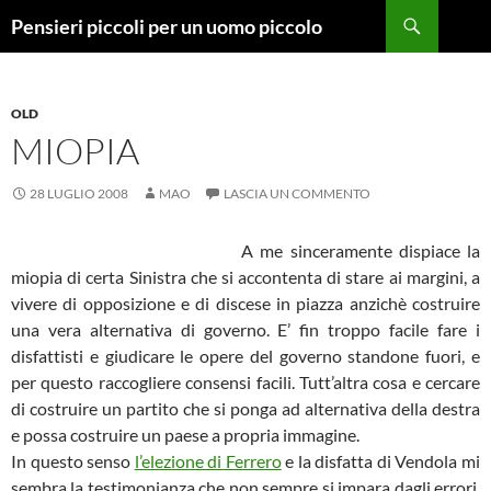
Vai
Cerca
Pensieri piccoli per un uomo piccolo
al
contenuto
OLD
MIOPIA
28 LUGLIO 2008
MAO
LASCIA UN COMMENTO
A me sinceramente dispiace la
miopia di certa Sinistra che si accontenta di stare ai margini, a
vivere di opposizione e di discese in piazza anzichè costruire
una vera alternativa di governo. E’ fin troppo facile fare i
disfattisti e giudicare le opere del governo standone fuori, e
per questo raccogliere consensi facili. Tutt’altra cosa e cercare
di costruire un partito che si ponga ad alternativa della destra
e possa costruire un paese a propria immagine.
In questo senso
l’elezione di Ferrero
e la disfatta di Vendola mi
sembra la testimonianza che non sempre si impara dagli errori.