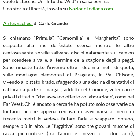
vuole bistecche. Un “Into the Wild” in salsa bovina.
Una storia di libertà, trovata su
Nazione Indiana.com
Ah les vaches!
di
Carlo Grande
Si chiamano “Primula”, “Camomilla” e “Margherita”, sono
scappate alla fine dell’estate scorsa, mentre le altre
centosessanta sorelle salivano disciplinatamente sui camion
per scendere a valle, al termine della stagione degli alpeggi.
Sono rimaste tutto l’inverno oltre i duemila metri di quota,
sulle montagne piemontesi di Pragelato, in Val Chisone,
vivendo allo stato brado, sfuggendo a una decina di tentativi di
cattura da parte di margari, addetti del Comune, veterinari e
privati cittadini “che avevano offerto collaborazione”, come nel
Far West. Chi è andato a cercarle ha potuto solo osservarle da
lontano, perché appena cercava di avvicinarsi a meno di
trecento metri le vedeva fiutare l’aria e scappare lontano,
sempre più in alto. Le “fuggitive” sono tre giovani mucche di
razza piemontese (fra l’anno e mezzo e i due anni),