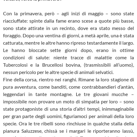
Con la primavera, però – agli inizi di maggio – sono state
riacciuffate: spinte dalla fame erano scese a quote più basse,
sono state attirate in un recinto, dove era stato messo del
foraggio. Dopo una ventina di giorni, a metà aprile, una è stata
catturata, mentre le altre hanno ripreso testardamente il largo.
Le hanno bloccate sette giorni dopo, erano in ottime
condizioni di salute: niente tracce di malattie come la
Tubercolosi e la Brucellosi bovina, (trasmissibili all’uomo),
nessun pericolo per le altre specie di animali selvatici.
Fine della corsa, rientro nei ranghi. Rimane la loro stagione di
pura avventura, come banditi, come contrabbandieri d’antàn,
leggendari in tante montagne. Le tre giovani mucche –
impossibile non provare un moto di simpatia per loro – sono
state protagoniste di una storia d’altri tempi, inimmaginabile
per gran parte degli uomini, figuriamoci per animali della loro
specie. Ora le tre ribelli sono rinchiuse in qualche stalla della
pianura Saluzzese, chissà se i margari le riporteranno lassù,