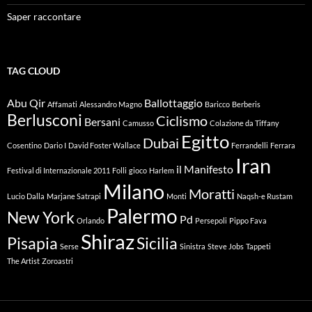
Saper raccontare
TAG CLOUD
Abu Qir
Ballottaggio
Affamati
Alessandro Magno
Baricco
Berberis
Berlusconi
Ciclismo
Bersani
Camusso
Colazione da Tiffany
Egitto
Dubai
Cosentino
Dario I
David Foster Wallace
Ferrandelli
Ferrara
Iran
il Manifesto
Festival di Internazionale 2011
Folli
gioco
Harlem
Milano
Moratti
Lucio Dalla
Marjane Satrapi
Monti
Naqsh-e Rustam
Palermo
New York
Pd
Orlando
Persepoli
Pippo Fava
Shiraz
Pisapia
Sicilia
Serse
Sinistra
Steve Jobs
Tappeti
The Artist
Zoroastri