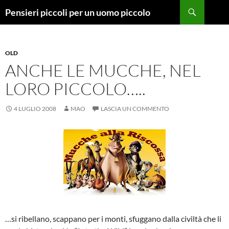
Vai
Cerca
Pensieri piccoli per un uomo piccolo
al
contenuto
OLD
ANCHE LE MUCCHE, NEL
LORO PICCOLO…..
4 LUGLIO 2008
MAO
LASCIA UN COMMENTO
…si ribellano, scappano per i monti, sfuggano dalla civiltà che li