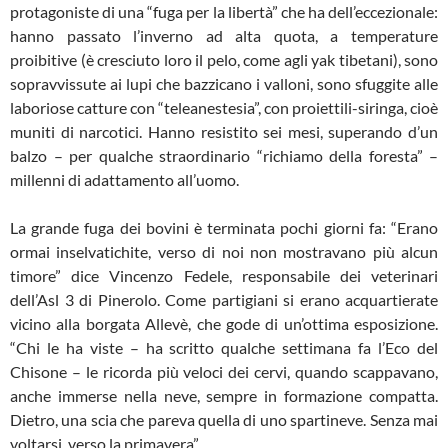
protagoniste di una “fuga per la libertà” che ha dell’eccezionale:
hanno passato l’inverno ad alta quota, a temperature
proibitive (è cresciuto loro il pelo, come agli yak tibetani), sono
sopravvissute ai lupi che bazzicano i valloni, sono sfuggite alle
laboriose catture con “teleanestesia”, con proiettili-siringa, cioè
muniti di narcotici. Hanno resistito sei mesi, superando d’un
balzo – per qualche straordinario “richiamo della foresta” –
millenni di adattamento all’uomo.
La grande fuga dei bovini è terminata pochi giorni fa: “Erano
ormai inselvatichite, verso di noi non mostravano più alcun
timore” dice Vincenzo Fedele, responsabile dei veterinari
dell’Asl 3 di Pinerolo. Come partigiani si erano acquartierate
vicino alla borgata Allevè, che gode di un’ottima esposizione.
“Chi le ha viste – ha scritto qualche settimana fa l’Eco del
Chisone – le ricorda più veloci dei cervi, quando scappavano,
anche immerse nella neve, sempre in formazione compatta.
Dietro, una scia che pareva quella di uno spartineve. Senza mai
voltarsi, verso la primavera”.