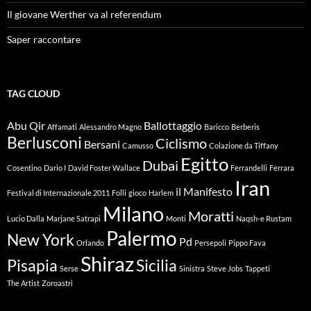
Il giovane Werther va al referendum
Saper raccontare
TAG CLOUD
Abu Qir
Ballottaggio
Affamati
Alessandro Magno
Baricco
Berberis
Berlusconi
Ciclismo
Bersani
Camusso
Colazione da Tiffany
Egitto
Dubai
Cosentino
Dario I
David Foster Wallace
Ferrandelli
Ferrara
Iran
il Manifesto
Festival di Internazionale 2011
Folli
gioco
Harlem
Milano
Moratti
Lucio Dalla
Marjane Satrapi
Monti
Naqsh-e Rustam
Palermo
New York
Pd
Orlando
Persepoli
Pippo Fava
Shiraz
Pisapia
Sicilia
Serse
Sinistra
Steve Jobs
Tappeti
The Artist
Zoroastri