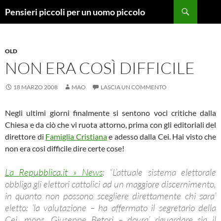
Vai
Cerca
Pensieri piccoli per un uomo piccolo
al
contenuto
OLD
NON ERA COSÌ DIFFICILE
18 MARZO 2008
MAO
LASCIA UN COMMENTO
Negli ultimi giorni finalmente si sentono voci critiche dalla
Chiesa e da ciò che vi ruota attorno, prima con gli editoriali del
direttore di
Famiglia Cristiana
e adesso dalla Cei. Hai visto che
non era cosi difficile dire certe cose!
La Repubblica.it » News
: “L’attuale sistema elettorale
obbliga gli elettori cattolici ad un maggiore discernimento,
in quanto non possono scegliere direttamente chi sara’
eletto: ‘la valutazione – ha affermato il segretario della
Cei, mons. Giuseppe Betori – dovra’ riguardare sia il