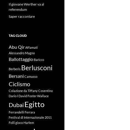
Il giovane Werther va al
referendum
Saper raccontare
TAG CLOUD
Abu Qir
Affamati
Alessandro Magno
Ballottaggio
Baricco
Berlusconi
Berberis
Bersani
Camusso
Ciclismo
Colazione da Tiffany
Cosentino
Dario I
David Foster Wallace
Egitto
Dubai
Ferrandelli
Ferrara
Festival di Internazionale 2011
Folli
gioco
Harlem