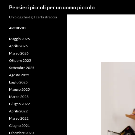
Cerca
Pensieri piccoli per un uomo piccolo
Vai
Un blog che è già carta straccia
al
ARCHIVIO
contenuto
Maggio 2026
Aprile 2026
Marzo 2026
Ottobre 2025
Settembre 2025
Agosto 2025
Luglio 2025
Maggio 2025
Marzo 2023
Giugno 2022
Aprile 2022
Marzo 2022
Giugno 2021
Dicembre 2020