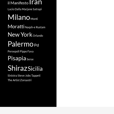
Iran
il Manifesto
Lucio Dalla
Marjane Satrapi
Milano
Monti
Moratti
Naqsh-e Rustam
New York
Orlando
Palermo
Pd
Persepoli
Pippo Fava
Pisapia
Serse
Shiraz
Sicilia
Sinistra
Steve Jobs
Tappeti
The Artist
Zoroastri