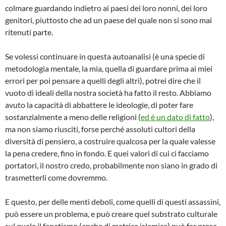
colmare guardando indietro
ai paesi dei loro nonni, dei loro
genitori, piuttosto che ad un paese del quale non si sono mai
ritenuti parte.
Se volessi continuare in questa autoanalisi (è una specie di
metodologia mentale, la mia, quella di guardare prima ai miei
errori per poi pensare a quelli degli altri), potrei dire che il
vuoto di ideali della nostra società ha fatto il resto. Abbiamo
avuto la capacità di abbattere le ideologie, di poter fare
sostanzialmente a meno delle religioni (
ed è un dato di fatto
),
ma non siamo riusciti, forse perché assoluti cultori della
diversità di pensiero, a costruire qualcosa per la quale valesse
la pena credere, fino in fondo. E quei valori di cui ci facciamo
portatori, il nostro credo, probabilmente non siano in grado di
trasmetterli come dovremmo.
E questo, per delle menti deboli, come quelli di questi assassini,
può essere un problema, e può creare quel substrato culturale
sul quale il fanatismo (anche di matrice islamica) può far presa.