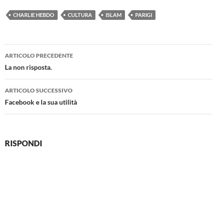
CHARLIE HEBDO
CULTURA
ISLAM
PARIGI
Navigazione
ARTICOLO PRECEDENTE
articolo
La non risposta.
ARTICOLO SUCCESSIVO
Facebook e la sua utilità
RISPONDI