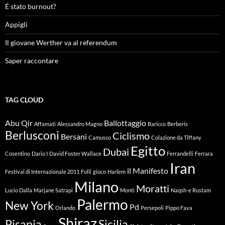
É stato burnout?
Appigli
Il giovane Werther va al referendum
Saper raccontare
TAG CLOUD
Abu Qir
Ballottaggio
Affamati
Alessandro Magno
Baricco
Berberis
Berlusconi
Ciclismo
Bersani
Camusso
Colazione da Tiffany
Egitto
Dubai
Cosentino
Dario I
David Foster Wallace
Ferrandelli
Ferrara
Iran
il Manifesto
Festival di Internazionale 2011
Folli
gioco
Harlem
Milano
Moratti
Lucio Dalla
Marjane Satrapi
Monti
Naqsh-e Rustam
Palermo
New York
Pd
Orlando
Persepoli
Pippo Fava
Shiraz
Pisapia
Sicilia