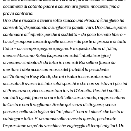
documenti di cotanto padre e calunniare gente innocente, fino a
prova contraria.
Uno che è riuscito a tenere sotto scacco una Procura (che glielo ha
consentito) dispensando a singhiozzo papelli vari. Uno che…e potrei
continuare all’infinito, perché il suddetto – da poco tornato libero –
ha sul groppone tante di quelle accuse – da parte di procure di tutta
Italia – da riempire pagine e pagine. E in questo clima di follia,
mentre Massimo Rolex (soprannome dall’intuibile origine)
diventava simbolo di chi lotta in nome di Borsellino (tanto da
meritare l’abbraccio commosso del fratello) la presidente
dell’Antimafia Rosy Bindi, che mi risulta incensurata e mai
accusata di avere riciclato soldi sporchi e che non smistava i pizzini
di Provenzano, viene contestata in via D’Amelio. Perché i politici
son tutti uguali, fanno orrore tutti allo stesso modo, rappresentano
la Casta e non li vogliamo. Anche qui senza distinguere, senza
pensare, nella sola logica del “mi piace” “non mi piace” che basta a
catalogare tutto. E’ un mondo alla rovescia questo, perdonate
l’espressione un po’ da vecchia che vagheggia di tempi migliori. Un