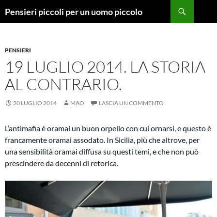
Vai
Cerca
Pensieri piccoli per un uomo piccolo
al
contenuto
PENSIERI
19 LUGLIO 2014. LA STORIA
AL CONTRARIO.
20 LUGLIO 2014
MAO
LASCIA UN COMMENTO
L’antimafia è oramai un buon orpello con cui ornarsi, e questo è
francamente oramai assodato. In Sicilia, più che altrove, per
una sensibilità oramai diffusa su questi temi, e che non può
prescindere da decenni di retorica.