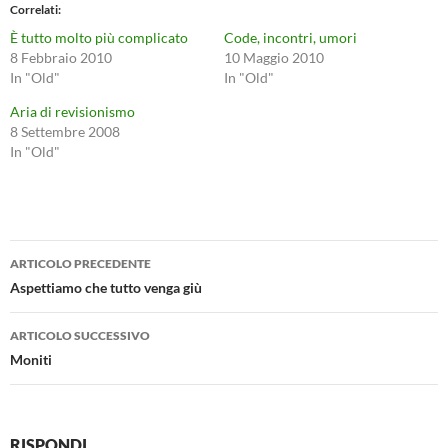
Correlati
È tutto molto più complicato
Code, incontri, umori
8 Febbraio 2010
10 Maggio 2010
In "Old"
In "Old"
Aria di revisionismo
8 Settembre 2008
In "Old"
Navigazione
ARTICOLO PRECEDENTE
articolo
Aspettiamo che tutto venga giù
ARTICOLO SUCCESSIVO
Moniti
RISPONDI