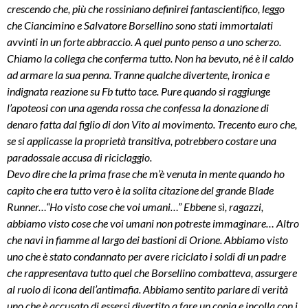
crescendo che, più che rossiniano definirei fantascientifico, leggo
che Ciancimino e Salvatore Borsellino sono stati immortalati
avvinti in un forte abbraccio. A quel punto penso a uno scherzo.
Chiamo la collega che conferma tutto. Non ha bevuto, né è il caldo
ad armare la sua penna. Tranne qualche divertente, ironica e
indignata reazione su Fb tutto tace. Pure quando si raggiunge
l’apoteosi con una agenda rossa che confessa la donazione di
denaro fatta dal figlio di don Vito al movimento. Trecento euro che,
se si applicasse la proprietà transitiva, potrebbero costare una
paradossale accusa di riciclaggio.
Devo dire che la prima frase che m’è venuta in mente quando ho
capito che era tutto vero è la solita citazione del grande Blade
Runner…“Ho visto cose che voi umani…” Ebbene sì, ragazzi,
abbiamo visto cose che voi umani non potreste immaginare… Altro
che navi in fiamme al largo dei bastioni di Orione. Abbiamo visto
uno che è stato condannato per avere riciclato i soldi di un padre
che rappresentava tutto quel che Borsellino combatteva, assurgere
al ruolo di icona dell’antimafia. Abbiamo sentito parlare di verità
uno che è accusato di essersi divertito a fare un copia e incolla con i