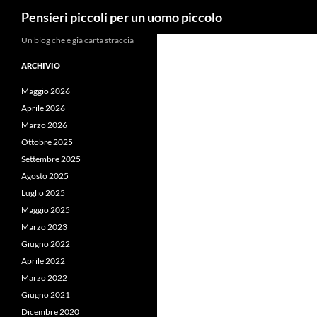
Cerca
Pensieri piccoli per un uomo piccolo
Vai
Un blog che è già carta straccia
al
ARCHIVIO
contenuto
Maggio 2026
Aprile 2026
Marzo 2026
Ottobre 2025
Settembre 2025
Agosto 2025
Luglio 2025
Maggio 2025
Marzo 2023
Giugno 2022
Aprile 2022
Marzo 2022
Giugno 2021
Dicembre 2020