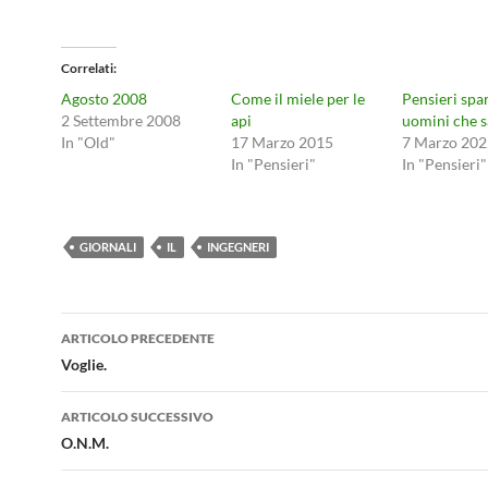
Correlati
Agosto 2008
Come il miele per le
Pensieri spar
2 Settembre 2008
api
uomini che s
In "Old"
17 Marzo 2015
7 Marzo 202
In "Pensieri"
In "Pensieri"
GIORNALI
IL
INGEGNERI
Navigazione
ARTICOLO PRECEDENTE
articolo
Voglie.
ARTICOLO SUCCESSIVO
O.N.M.