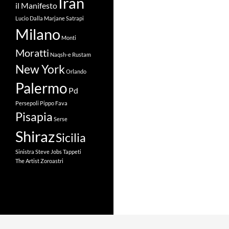
Iran
il Manifesto
Lucio Dalla
Marjane Satrapi
Milano
Monti
Moratti
Naqsh-e Rustam
New York
Orlando
Palermo
Pd
Persepoli
Pippo Fava
Pisapia
Serse
Shiraz
Sicilia
Sinistra
Steve Jobs
Tappeti
The Artist
Zoroastri