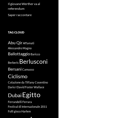
Il giovane Werther va al
referendum
Saper raccontare
TAG CLOUD
Abu Qir
Affamati
Alessandro Magno
Ballottaggio
Baricco
Berlusconi
Berberis
Bersani
Camusso
Ciclismo
Colazione da Tiffany
Cosentino
Dario I
David Foster Wallace
Egitto
Dubai
Ferrandelli
Ferrara
Festival di Internazionale 2011
Folli
gioco
Harlem