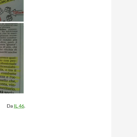
Da
IL 46
.