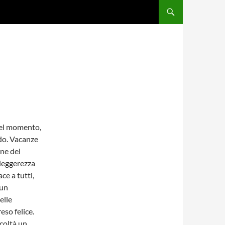
del momento,
ndo. Vacanze
ine del
 leggerezza
ce a tutti,
 un
elle
eso felice.
icoltà un