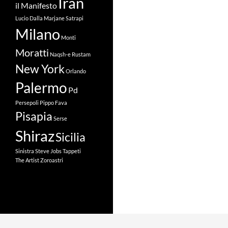
Iran
il Manifesto
Lucio Dalla
Marjane Satrapi
Milano
Monti
Moratti
Naqsh-e Rustam
New York
Orlando
Palermo
Pd
Persepoli
Pippo Fava
Pisapia
Serse
Shiraz
Sicilia
Sinistra
Steve Jobs
Tappeti
The Artist
Zoroastri