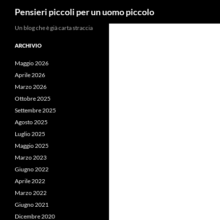
Cerca
Pensieri piccoli per un uomo piccolo
Vai
Un blog che è già carta straccia
al
ARCHIVIO
contenuto
Maggio 2026
Aprile 2026
Marzo 2026
Ottobre 2025
Settembre 2025
Agosto 2025
Luglio 2025
Maggio 2025
Marzo 2023
Giugno 2022
Aprile 2022
Marzo 2022
Giugno 2021
Dicembre 2020