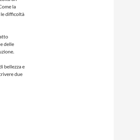
 Come la
le difficoltà
atto
e delle
uzione.
i bellezza e
scrivere due