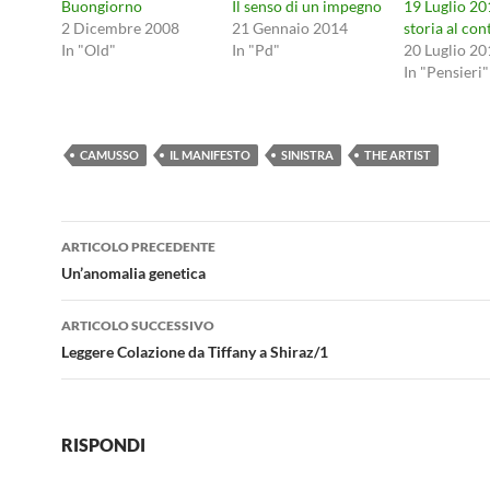
Buongiorno
Il senso di un impegno
19 Luglio 20
2 Dicembre 2008
21 Gennaio 2014
storia al con
In "Old"
In "Pd"
20 Luglio 20
In "Pensieri"
CAMUSSO
IL MANIFESTO
SINISTRA
THE ARTIST
Navigazione
ARTICOLO PRECEDENTE
articolo
Un’anomalia genetica
ARTICOLO SUCCESSIVO
Leggere Colazione da Tiffany a Shiraz/1
RISPONDI