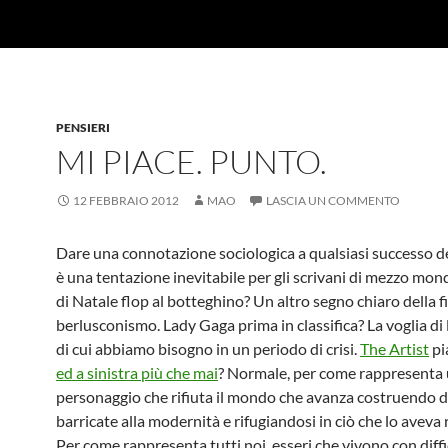
PENSIERI
MI PIACE. PUNTO.
12 FEBBRAIO 2012
MAO
LASCIA UN COMMENTO
Dare una connotazione sociologica a qualsiasi successo 
è una tentazione inevitabile per gli scrivani di mezzo mo
di Natale flop al botteghino? Un altro segno chiaro della f
berlusconismo. Lady Gaga prima in classifica? La voglia di
di cui abbiamo bisogno in un periodo di crisi.
The Artist
pia
ed a sinistra più che mai
? Normale, per come rappresenta
personaggio che rifiuta il mondo che avanza costruendo d
barricate alla modernità e rifugiandosi in ciò che lo aveva r
Per come rappresenta tutti noi, esseri che vivono con diff