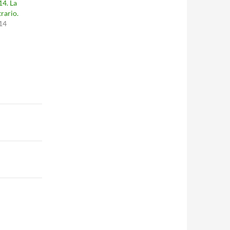
14. La
trario.
14