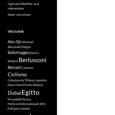
Il giovane Werther va al
referendum
Saper raccontare
TAG CLOUD
Abu Qir
Affamati
Alessandro Magno
Ballottaggio
Baricco
Berlusconi
Berberis
Bersani
Camusso
Ciclismo
Colazione da Tiffany
Cosentino
Dario I
David Foster Wallace
Egitto
Dubai
Ferrandelli
Ferrara
Festival di Internazionale 2011
Folli
gioco
Harlem