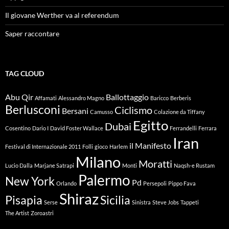
Il giovane Werther va al referendum
Saper raccontare
TAG CLOUD
Abu Qir
Ballottaggio
Affamati
Alessandro Magno
Baricco
Berberis
Berlusconi
Ciclismo
Bersani
Camusso
Colazione da Tiffany
Egitto
Dubai
Cosentino
Dario I
David Foster Wallace
Ferrandelli
Ferrara
Iran
il Manifesto
Festival di Internazionale 2011
Folli
gioco
Harlem
Milano
Moratti
Lucio Dalla
Marjane Satrapi
Monti
Naqsh-e Rustam
Palermo
New York
Pd
Orlando
Persepoli
Pippo Fava
Shiraz
Pisapia
Sicilia
Serse
Sinistra
Steve Jobs
Tappeti
The Artist
Zoroastri