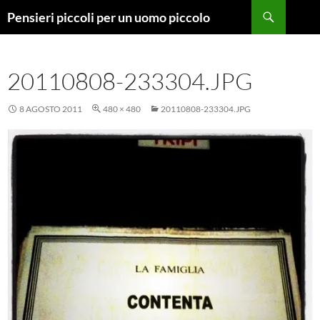
Vai
Cerca
Pensieri piccoli per un uomo piccolo
al
contenuto
20110808-233304.JPG
8 AGOSTO 2011
480 × 480
20110808-233304.JPG