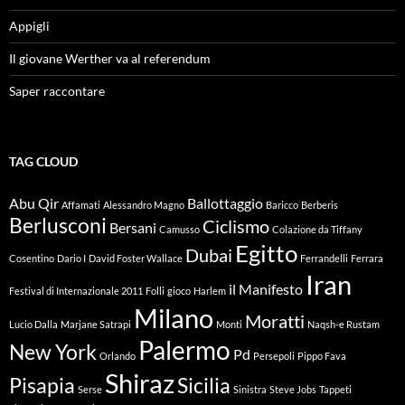
Appigli
Il giovane Werther va al referendum
Saper raccontare
TAG CLOUD
Abu Qir
Ballottaggio
Affamati
Alessandro Magno
Baricco
Berberis
Berlusconi
Ciclismo
Bersani
Camusso
Colazione da Tiffany
Egitto
Dubai
Cosentino
Dario I
David Foster Wallace
Ferrandelli
Ferrara
Iran
il Manifesto
Festival di Internazionale 2011
Folli
gioco
Harlem
Milano
Moratti
Lucio Dalla
Marjane Satrapi
Monti
Naqsh-e Rustam
Palermo
New York
Pd
Orlando
Persepoli
Pippo Fava
Shiraz
Pisapia
Sicilia
Serse
Sinistra
Steve Jobs
Tappeti