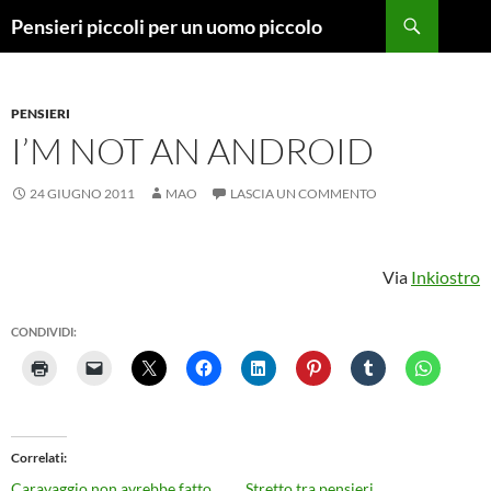
Vai
Cerca
Pensieri piccoli per un uomo piccolo
al
contenuto
PENSIERI
I’M NOT AN ANDROID
24 GIUGNO 2011
MAO
LASCIA UN COMMENTO
Via
Inkiostro
CONDIVIDI:
Correlati
Caravaggio non avrebbe fatto
Stretto tra pensieri