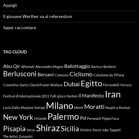
Appigli
Il giovane Werther va al referendum
Saper raccontare
TAG CLOUD
Abu Qir
Ballottaggio
Affamati
Alessandro Magno
Baricco
Berberis
Berlusconi
Ciclismo
Bersani
Camusso
Colazione da Tiffany
Egitto
Dubai
Cosentino
Dario I
David Foster Wallace
Ferrandelli
Ferrara
Iran
il Manifesto
Festival di Internazionale 2011
Folli
gioco
Harlem
Milano
Moratti
Lucio Dalla
Marjane Satrapi
Monti
Naqsh-e Rustam
Palermo
New York
Pd
Orlando
Persepoli
Pippo Fava
Shiraz
Pisapia
Sicilia
Serse
Sinistra
Steve Jobs
Tappeti
The Artist
Zoroastri