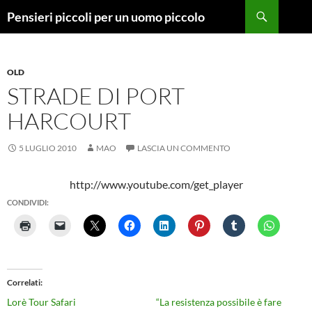
Vai
Cerca
Pensieri piccoli per un uomo piccolo
al
contenuto
OLD
STRADE DI PORT
HARCOURT
5 LUGLIO 2010
MAO
LASCIA UN COMMENTO
http://www.youtube.com/get_player
CONDIVIDI:
Correlati
Lorè Tour Safari
“La resistenza possibile è fare