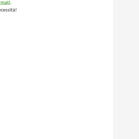
rmati,
ecessità!