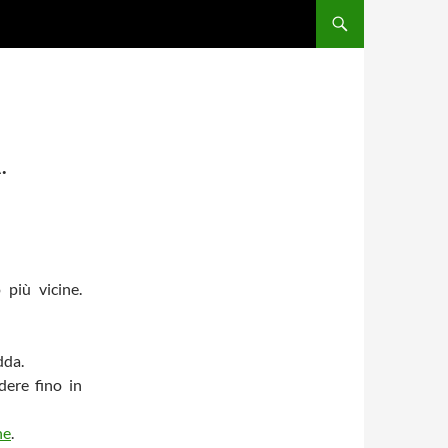
.
più vicine.
dda.
dere fino in
ne
.