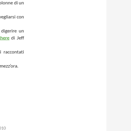
colonne di un
vegliarsi con
 digerire un
chere
di Jeff
i raccontati
 mezz’ora.
010