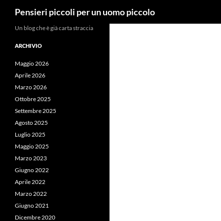
Cerca
Pensieri piccoli per un uomo piccolo
Vai
Un blog che è già carta straccia
al
ARCHIVIO
contenuto
Maggio 2026
Aprile 2026
Marzo 2026
Ottobre 2025
Settembre 2025
Agosto 2025
Luglio 2025
Maggio 2025
Marzo 2023
Giugno 2022
Aprile 2022
Marzo 2022
Giugno 2021
Dicembre 2020