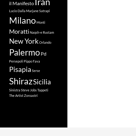
Iran
il Manifesto
Lucio Dalla
Marjane Satrapi
Milano
Monti
Moratti
Naqsh-e Rustam
New York
Orlando
Palermo
Pd
Persepoli
Pippo Fava
Pisapia
Serse
Shiraz
Sicilia
Sinistra
Steve Jobs
Tappeti
The Artist
Zoroastri