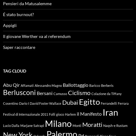
Pensieri da Matusalemme
É stato burnout?
Appigli
Il giovane Werther va al referendum
Saper raccontare
TAG CLOUD
Abu Qir
Ballottaggio
Affamati
Alessandro Magno
Baricco
Berberis
Berlusconi
Ciclismo
Bersani
Camusso
Colazione da Tiffany
Egitto
Dubai
Cosentino
Dario I
David Foster Wallace
Ferrandelli
Ferrara
Iran
il Manifesto
Festival di Internazionale 2011
Folli
gioco
Harlem
Milano
Moratti
Lucio Dalla
Marjane Satrapi
Monti
Naqsh-e Rustam
Palermo
New York
Pd