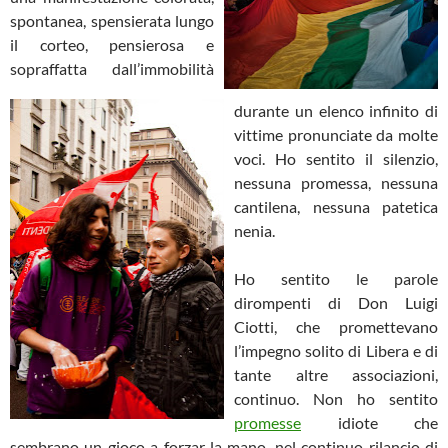
spontanea, spensierata lungo
il corteo, pensierosa e
sopraffatta dall’immobilità
durante un elenco infinito di
vittime pronunciate da molte
voci. Ho sentito il silenzio,
nessuna promessa, nessuna
cantilena, nessuna patetica
nenia.
Ho sentito le parole
dirompenti di Don Luigi
Ciotti, che promettevano
l’impegno solito di Libera e di
tante altre associazioni,
continuo. Non ho sentito
promesse
idiote che
sembrano un gioco a forzar la mano, nel continuo rilancio di