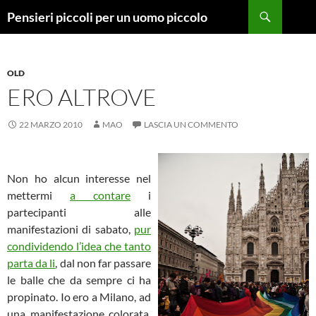
Vai
Cerca
Pensieri piccoli per un uomo piccolo
al
contenuto
OLD
ERO ALTROVE
22 MARZO 2010
MAO
LASCIA UN COMMENTO
Non ho alcun interesse nel
mettermi
a contare
i
partecipanti alle
manifestazioni di sabato,
pur
condividendo l’idea che tanto
parta da li
, dal non far passare
le balle che da sempre ci ha
propinato. Io ero a Milano, ad
una manifestazione colorata,