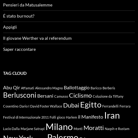
Pensieri da Matusalemme
É stato burnout?
Appigli
Il giovane Werther va al referendum
Saper raccontare
TAG CLOUD
Abu Qir
Ballottaggio
Affamati
Alessandro Magno
Baricco
Berberis
Berlusconi
Ciclismo
Bersani
Camusso
Colazione da Tiffany
Egitto
Dubai
Cosentino
Dario I
David Foster Wallace
Ferrandelli
Ferrara
Iran
il Manifesto
Festival di Internazionale 2011
Folli
gioco
Harlem
Milano
Moratti
Lucio Dalla
Marjane Satrapi
Monti
Naqsh-e Rustam
Palermo