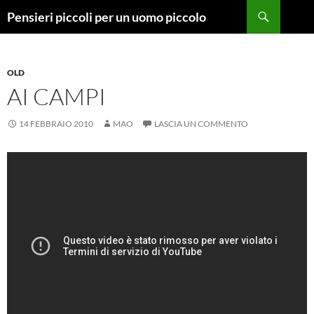
Vai
Cerca
Pensieri piccoli per un uomo piccolo
al
contenuto
OLD
AI CAMPI
14 FEBBRAIO 2010
MAO
LASCIA UN COMMENTO