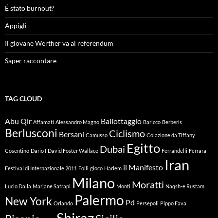
É stato burnout?
Appigli
Il giovane Werther va al referendum
Saper raccontare
TAG CLOUD
Abu Qir
Ballottaggio
Affamati
Alessandro Magno
Baricco
Berberis
Berlusconi
Ciclismo
Bersani
Camusso
Colazione da Tiffany
Egitto
Dubai
Cosentino
Dario I
David Foster Wallace
Ferrandelli
Ferrara
Iran
il Manifesto
Festival di Internazionale 2011
Folli
gioco
Harlem
Milano
Moratti
Lucio Dalla
Marjane Satrapi
Monti
Naqsh-e Rustam
Palermo
New York
Pd
Orlando
Persepoli
Pippo Fava
Shiraz