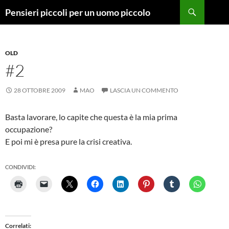
Vai
Cerca
Pensieri piccoli per un uomo piccolo
al
contenuto
OLD
#2
28 OTTOBRE 2009
MAO
LASCIA UN COMMENTO
Basta lavorare, lo capite che questa è la mia prima
occupazione?
E poi mi è presa pure la crisi creativa.
CONDIVIDI:
Correlati