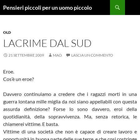
Vai
Cerca
Pensieri piccoli per un uomo piccolo
al
contenuto
OLD
LACRIME DAL SUD
21 SETTEMBRE 2009
MAO
LASCIA UN COMMENTO
Eroe.
Cos’è un eroe?
Davvero continuiamo a credere che i ragazzi morti in una
guerra lontana mille miglia da noi siano appellabili con questa
assurda definizione? Forse lo sono davvero, eroi della
quotidianità, della sopravvivenza. Ma, senza retorica, le
chiamerei vittime. E basta.
Vittime di una società che non è capace di creare lavoro e
opportunità in buona parte delle sue terre, e che cosi costringe