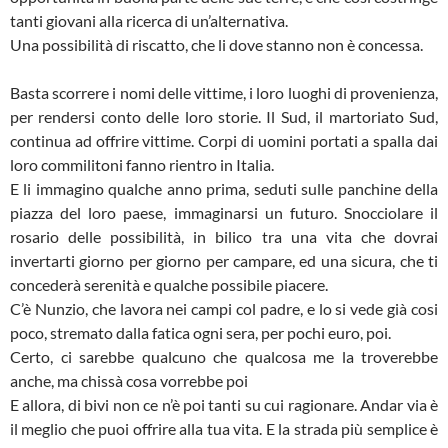
tanti giovani alla ricerca di un’alternativa.
Una possibilità di riscatto, che li dove stanno non è concessa.
Basta scorrere i nomi delle vittime, i loro luoghi di provenienza,
per rendersi conto delle loro storie. Il Sud, il martoriato Sud,
continua ad offrire vittime. Corpi di uomini portati a spalla dai
loro commilitoni fanno rientro in Italia.
E li immagino qualche anno prima, seduti sulle panchine della
piazza del loro paese, immaginarsi un futuro. Snocciolare il
rosario delle possibilità, in bilico tra una vita che dovrai
invertarti giorno per giorno per campare, ed una sicura, che ti
concederà serenità e qualche possibile piacere.
C’è Nunzio, che lavora nei campi col padre, e lo si vede già cosi
poco, stremato dalla fatica ogni sera, per pochi euro, poi.
Certo, ci sarebbe qualcuno che qualcosa me la troverebbe
anche, ma chissà cosa vorrebbe poi
E allora, di bivi non ce n’è poi tanti su cui ragionare. Andar via è
il meglio che puoi offrire alla tua vita. E la strada più semplice è