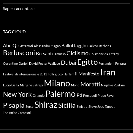
Saper raccontare
TAG CLOUD
Abu Qir
Ballottaggio
Affamati
Alessandro Magno
Baricco
Berberis
Berlusconi
Ciclismo
Bersani
Camusso
Colazione da Tiffany
Egitto
Dubai
Cosentino
Dario I
David Foster Wallace
Ferrandelli
Ferrara
Iran
il Manifesto
Festival di Internazionale 2011
Folli
gioco
Harlem
Milano
Moratti
Lucio Dalla
Marjane Satrapi
Monti
Naqsh-e Rustam
Palermo
New York
Pd
Orlando
Persepoli
Pippo Fava
Shiraz
Pisapia
Sicilia
Serse
Sinistra
Steve Jobs
Tappeti
The Artist
Zoroastri