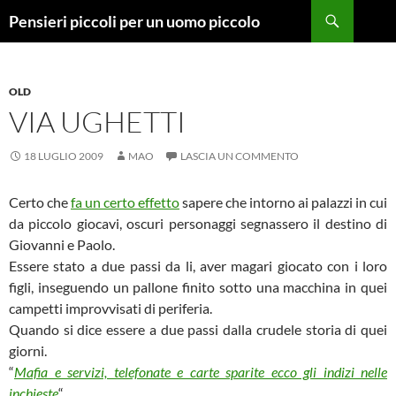
Vai
Cerca
Pensieri piccoli per un uomo piccolo
al
contenuto
OLD
VIA UGHETTI
18 LUGLIO 2009
MAO
LASCIA UN COMMENTO
Certo che
fa un certo effetto
sapere che intorno ai palazzi in cui
da piccolo giocavi, oscuri personaggi segnassero il destino di
Giovanni e Paolo.
Essere stato a due passi da li, aver magari giocato con i loro
figli, inseguendo un pallone finito sotto una macchina in quei
campetti improvvisati di periferia.
Quando si dice essere a due passi dalla crudele storia di quei
giorni.
“
Mafia e servizi, telefonate e carte sparite ecco gli indizi nelle
inchieste
“