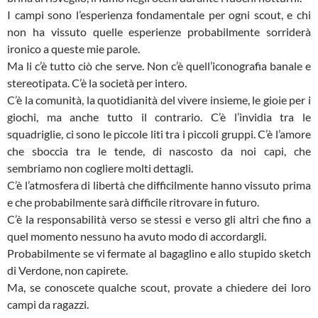
I campi sono l’esperienza fondamentale per ogni scout, e chi
non ha vissuto quelle esperienze probabilmente sorriderà
ironico a queste mie parole.
Ma li c’è tutto ciò che serve. Non c’è quell’iconografia banale e
stereotipata. C’è la società per intero.
C’è la comunità, la quotidianità del vivere insieme, le gioie per i
giochi, ma anche tutto il contrario. C’è l’invidia tra le
squadriglie, ci sono le piccole liti tra i piccoli gruppi. C’è l’amore
che sboccia tra le tende, di nascosto da noi capi, che
sembriamo non cogliere molti dettagli.
C’è l’atmosfera di libertà che difficilmente hanno vissuto prima
e che probabilmente sarà difficile ritrovare in futuro.
C’è la responsabilità verso se stessi e verso gli altri che fino a
quel momento nessuno ha avuto modo di accordargli.
Probabilmente se vi fermate al bagaglino e allo stupido sketch
di Verdone, non capirete.
Ma, se conoscete qualche scout, provate a chiedere dei loro
campi da ragazzi.