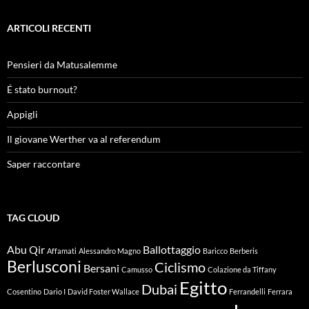
ARTICOLI RECENTI
Pensieri da Matusalemme
É stato burnout?
Appigli
Il giovane Werther va al referendum
Saper raccontare
TAG CLOUD
Abu Qir
Ballottaggio
Affamati
Alessandro Magno
Baricco
Berberis
Berlusconi
Ciclismo
Bersani
Camusso
Colazione da Tiffany
Egitto
Dubai
Cosentino
Dario I
David Foster Wallace
Ferrandelli
Ferrara