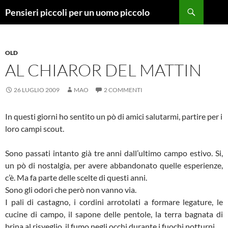
Vai
Cerca
Pensieri piccoli per un uomo piccolo
al
contenuto
OLD
AL CHIAROR DEL MATTIN
26 LUGLIO 2009
MAO
2 COMMENTI
In questi giorni ho sentito un pò di amici salutarmi, partire per i
loro campi scout.
Sono passati intanto già tre anni dall’ultimo campo estivo. Si,
un pò di nostalgia, per avere abbandonato quelle esperienze,
c’è. Ma fa parte delle scelte di questi anni.
Sono gli odori che però non vanno via.
I pali di castagno, i cordini arrotolati a formare legature, le
cucine di campo, il sapone delle pentole, la terra bagnata di
brina al risveglio, il fumo negli occhi durante i fuochi notturni.