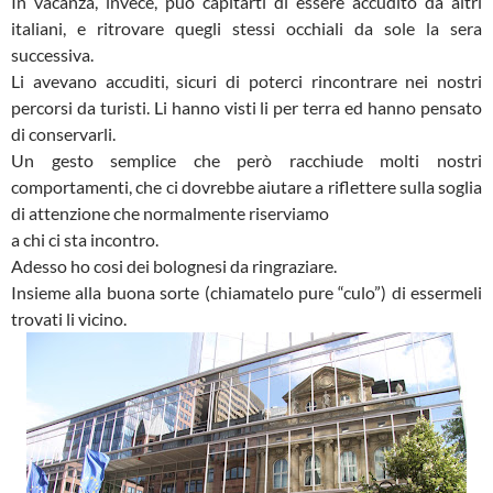
In vacanza, invece, può capitarti di essere accudito da altri
italiani, e ritrovare quegli stessi occhiali da sole la sera
successiva.
Li avevano accuditi, sicuri di poterci rincontrare nei nostri
percorsi da turisti. Li hanno visti li per terra ed hanno pensato
di conservarli.
Un gesto semplice che però racchiude molti nostri
comportamenti, che ci dovrebbe aiutare a riflettere sulla soglia
di attenzione che normalmente riserviamo
a chi ci sta incontro.
Adesso ho cosi dei bolognesi da ringraziare.
Insieme alla buona sorte (chiamatelo pure “culo”) di essermeli
trovati li vicino.