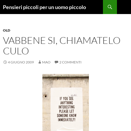
Vai
Cerca
Pensieri piccoli per un uomo piccolo
al
contenuto
OLD
VABBENE SI, CHIAMATELO
CULO
4 GIUGNO 2009
MAO
2 COMMENTI