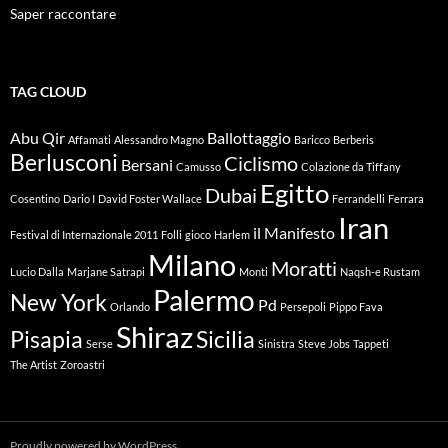
Saper raccontare
TAG CLOUD
Abu Qir
Ballottaggio
Affamati
Alessandro Magno
Baricco
Berberis
Berlusconi
Ciclismo
Bersani
Camusso
Colazione da Tiffany
Egitto
Dubai
Cosentino
Dario I
David Foster Wallace
Ferrandelli
Ferrara
Iran
il Manifesto
Festival di Internazionale 2011
Folli
gioco
Harlem
Milano
Moratti
Lucio Dalla
Marjane Satrapi
Monti
Naqsh-e Rustam
Palermo
New York
Pd
Orlando
Persepoli
Pippo Fava
Shiraz
Pisapia
Sicilia
Serse
Sinistra
Steve Jobs
Tappeti
The Artist
Zoroastri
Proudly powered by WordPress