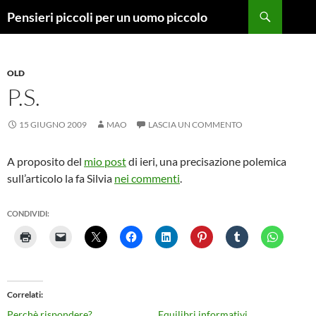
Vai
Cerca
Pensieri piccoli per un uomo piccolo
al
contenuto
OLD
P.S.
15 GIUGNO 2009
MAO
LASCIA UN COMMENTO
A proposito del
mio post
di ieri, una precisazione polemica
sull’articolo la fa Silvia
nei commenti
.
CONDIVIDI:
Correlati
Perchè rispondere?
Equilibri informativi