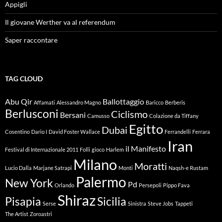
Appigli
Il giovane Werther va al referendum
Saper raccontare
TAG CLOUD
Abu Qir
Ballottaggio
Affamati
Alessandro Magno
Baricco
Berberis
Berlusconi
Ciclismo
Bersani
Camusso
Colazione da Tiffany
Egitto
Dubai
Cosentino
Dario I
David Foster Wallace
Ferrandelli
Ferrara
Iran
il Manifesto
Festival di Internazionale 2011
Folli
gioco
Harlem
Milano
Moratti
Lucio Dalla
Marjane Satrapi
Monti
Naqsh-e Rustam
Palermo
New York
Pd
Orlando
Persepoli
Pippo Fava
Shiraz
Pisapia
Sicilia
Serse
Sinistra
Steve Jobs
Tappeti
The Artist
Zoroastri