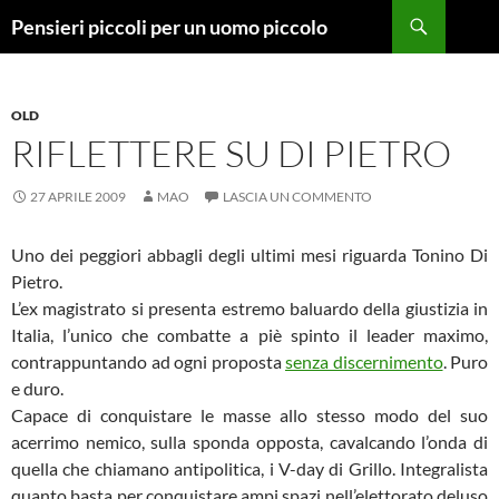
Vai
Cerca
Pensieri piccoli per un uomo piccolo
al
contenuto
OLD
RIFLETTERE SU DI PIETRO
27 APRILE 2009
MAO
LASCIA UN COMMENTO
Uno dei peggiori abbagli degli ultimi mesi riguarda Tonino Di
Pietro.
L’ex magistrato si presenta estremo baluardo della giustizia in
Italia, l’unico che combatte a piè spinto il leader maximo,
contrappuntando ad ogni proposta
senza discernimento
. Puro
e duro.
Capace di conquistare le masse allo stesso modo del suo
acerrimo nemico, sulla sponda opposta, cavalcando l’onda di
quella che chiamano antipolitica, i V-day di Grillo. Integralista
quanto basta per conquistare ampi spazi nell’elettorato deluso