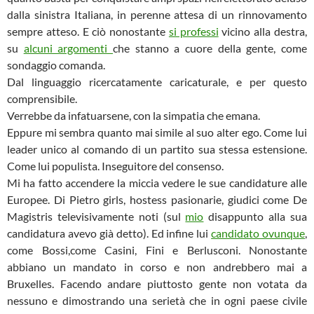
dalla sinistra Italiana, in perenne attesa di un rinnovamento
sempre atteso. E ciò nonostante
si professi
vicino alla destra,
su
alcuni argomenti
che stanno a cuore della gente, come
sondaggio comanda.
Dal linguaggio ricercatamente caricaturale, e per questo
comprensibile.
Verrebbe da infatuarsene, con la simpatia che emana.
Eppure mi sembra quanto mai simile al suo alter ego. Come lui
leader unico al comando di un partito sua stessa estensione.
Come lui populista. Inseguitore del consenso.
Mi ha fatto accendere la miccia vedere le sue candidature alle
Europee. Di Pietro girls, hostess pasionarie, giudici come De
Magistris televisivamente noti (sul
mio
disappunto alla sua
candidatura avevo già detto). Ed infine lui
candidato ovunque
,
come Bossi,come Casini, Fini e Berlusconi. Nonostante
abbiano un mandato in corso e non andrebbero mai a
Bruxelles. Facendo andare piuttosto gente non votata da
nessuno e dimostrando una serietà che in ogni paese civile