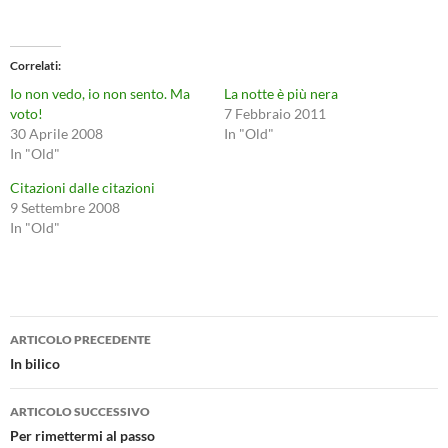
Correlati
Io non vedo, io non sento. Ma
La notte è più nera
voto!
7 Febbraio 2011
30 Aprile 2008
In "Old"
In "Old"
Citazioni dalle citazioni
9 Settembre 2008
In "Old"
Navigazione
ARTICOLO PRECEDENTE
articolo
In bilico
ARTICOLO SUCCESSIVO
Per rimettermi al passo