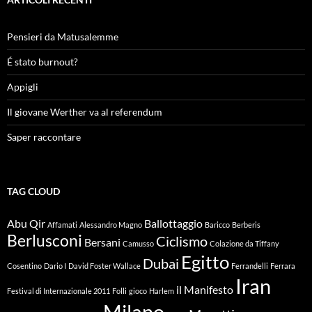
Pensieri da Matusalemme
É stato burnout?
Appigli
Il giovane Werther va al referendum
Saper raccontare
TAG CLOUD
Abu Qir
Ballottaggio
Affamati
Alessandro Magno
Baricco
Berberis
Berlusconi
Ciclismo
Bersani
Camusso
Colazione da Tiffany
Egitto
Dubai
Cosentino
Dario I
David Foster Wallace
Ferrandelli
Ferrara
Iran
il Manifesto
Festival di Internazionale 2011
Folli
gioco
Harlem
Milano