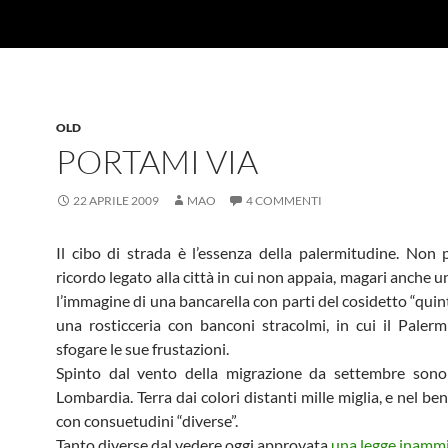
OLD
PORTAMI VIA
22 APRILE 2009
MAO
4 COMMENTI
Il cibo di strada è l’essenza della palermitudine. Non 
ricordo legato alla città in cui non appaia, magari anche u
l’immagine di una bancarella con parti del cosidetto “quin
una rosticceria con banconi stracolmi, in cui il Paler
sfogare le sue frustazioni.
Spinto dal vento della migrazione da settembre sono 
Lombardia. Terra dai colori distanti mille miglia, e nel be
con consuetudini “diverse”.
Tanto diverse dal vedere oggi approvata
una legge inammi