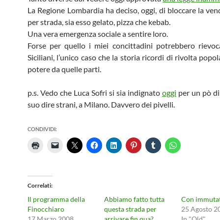
La Regione Lombardia ha deciso, oggi, di bloccare la vend
per strada, sia esso gelato, pizza che kebab.
Una vera emergenza sociale a sentire loro.
Forse per quello i miei concittadini potrebbero rievoc
Siciliani, l’unico caso che la storia ricordi di rivolta popol
potere da quelle parti.
p.s. Vedo che Luca Sofri si sia indignato
oggi
per un pò d
suo dire strani, a Milano. Davvero dei pivelli.
CONDIVIDI:
Correlati
Il programma della
Abbiamo fatto tutta
Con immutat
Finocchiaro
questa strada per
25 Agosto 2
17 Marzo 2008
arrivare fin qua?
In "Old"