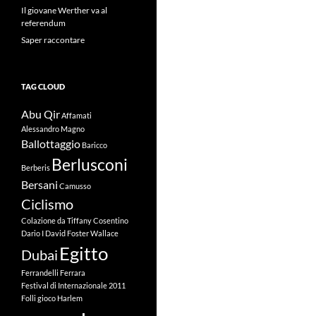
Il giovane Werther va al
referendum
Saper raccontare
TAG CLOUD
Abu Qir
Affamati
Alessandro Magno
Ballottaggio
Baricco
Berlusconi
Berberis
Bersani
Camusso
Ciclismo
Colazione da Tiffany
Cosentino
Dario I
David Foster Wallace
Egitto
Dubai
Ferrandelli
Ferrara
Festival di Internazionale 2011
Folli
gioco
Harlem