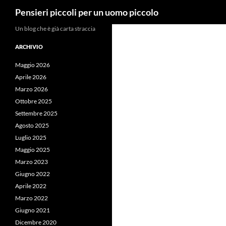
Cerca
Pensieri piccoli per un uomo piccolo
Vai
Un blog che è già carta straccia
al
ARCHIVIO
contenuto
Maggio 2026
Aprile 2026
Marzo 2026
Ottobre 2025
Settembre 2025
Agosto 2025
Luglio 2025
Maggio 2025
Marzo 2023
Giugno 2022
Aprile 2022
Marzo 2022
Giugno 2021
Dicembre 2020