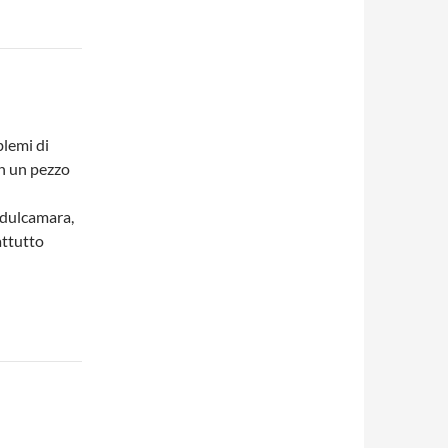
blemi di
on un pezzo
l dulcamara,
attutto