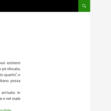
può esistere
n pò sfocata,
to quarto”, o
mitano possa
arrivato in
ne e nel male
ssibile
.