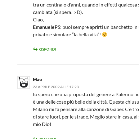
tra un centinaio d’anni, quando in effetti qualcosa 
cambiata (si spera! :-D).
Ciao,
Emanuele
PS: puoi sempre aprirti un banchetto in
privato e simulare “la bella vita”!
RISPONDI
Mao
23 APRILE 2009 ALLE 17:23
Io spero che una proposta del genere a Palermo no
è una delle cose più belle della città. Questa chius
Milano mi fa pensare alla canzone di Gaber. C’è t
di stare fuori, per le strade. Meglio stare in casa, al
mio Dio!
RISPONDI