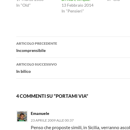
In "Old"
13 Febbraio 2014
In "Pensieri"
Navigazione
ARTICOLO PRECEDENTE
articolo
Incomprensibile
ARTICOLO SUCCESSIVO
In bilico
4 COMMENTI SU “PORTAMI VIA”
Emanuele
23 APRILE 2009 ALLE 00:37
Penso che proposte simili, in Sicilia, verranno asco