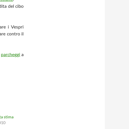
ita del cibo
are i Vespri
are contro il
i
parcheggi
a
a stima
010