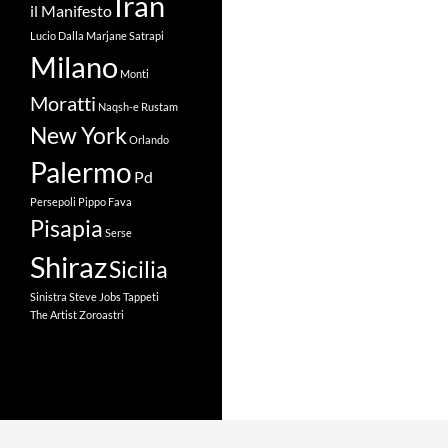
Iran
il Manifesto
Lucio Dalla
Marjane Satrapi
Milano
Monti
Moratti
Naqsh-e Rustam
New York
Orlando
Palermo
Pd
Persepoli
Pippo Fava
Pisapia
Serse
Shiraz
Sicilia
Sinistra
Steve Jobs
Tappeti
The Artist
Zoroastri