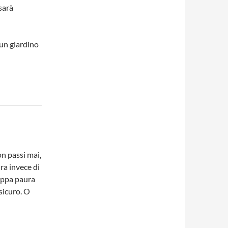
sarà
 un giardino
n passi mai,
ura invece di
roppa paura
 sicuro. O