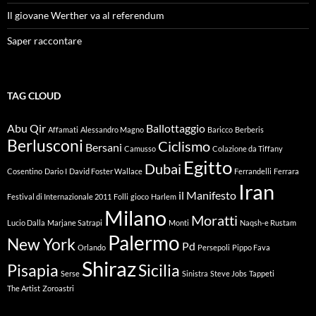
Il giovane Werther va al referendum
Saper raccontare
TAG CLOUD
Abu Qir
Ballottaggio
Affamati
Alessandro Magno
Baricco
Berberis
Berlusconi
Ciclismo
Bersani
Camusso
Colazione da Tiffany
Egitto
Dubai
Cosentino
Dario I
David Foster Wallace
Ferrandelli
Ferrara
Iran
il Manifesto
Festival di Internazionale 2011
Folli
gioco
Harlem
Milano
Moratti
Lucio Dalla
Marjane Satrapi
Monti
Naqsh-e Rustam
Palermo
New York
Pd
Orlando
Persepoli
Pippo Fava
Shiraz
Pisapia
Sicilia
Serse
Sinistra
Steve Jobs
Tappeti
The Artist
Zoroastri