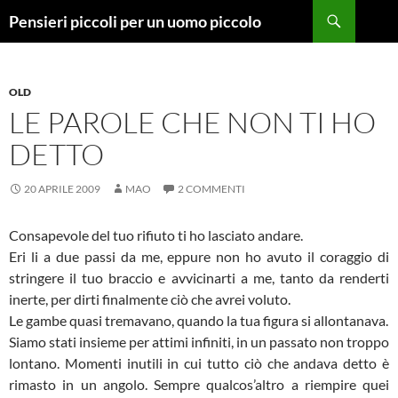
Vai
Cerca
Pensieri piccoli per un uomo piccolo
al
contenuto
OLD
LE PAROLE CHE NON TI HO
DETTO
20 APRILE 2009
MAO
2 COMMENTI
Consapevole del tuo rifiuto ti ho lasciato andare.
Eri li a due passi da me, eppure non ho avuto il coraggio di
stringere il tuo braccio e avvicinarti a me, tanto da renderti
inerte, per dirti finalmente ciò che avrei voluto.
Le gambe quasi tremavano, quando la tua figura si allontanava.
Siamo stati insieme per attimi infiniti, in un passato non troppo
lontano. Momenti inutili in cui tutto ciò che andava detto è
rimasto in un angolo. Sempre qualcos’altro a riempire quei