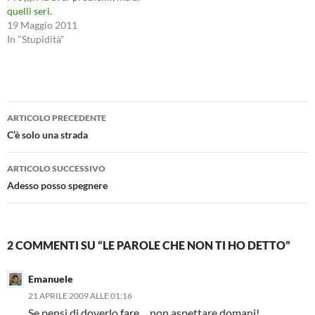
quelli seri.
19 Maggio 2011
In "Stupidità"
Navigazione
ARTICOLO PRECEDENTE
articolo
C’è solo una strada
ARTICOLO SUCCESSIVO
Adesso posso spegnere
2 COMMENTI SU “LE PAROLE CHE NON TI HO DETTO”
Emanuele
21 APRILE 2009 ALLE 01:16
Se pensi di doverlo fare… non aspettare domani!