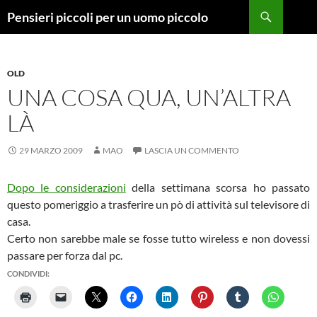
Vai
Cerca
Pensieri piccoli per un uomo piccolo
al
contenuto
OLD
UNA COSA QUA, UN’ALTRA
LÀ
29 MARZO 2009
MAO
LASCIA UN COMMENTO
Dopo le considerazioni
della settimana scorsa ho passato
questo pomeriggio a trasferire un pò di attività sul televisore di
casa.
Certo non sarebbe male se fosse tutto wireless e non dovessi
passare per forza dal pc.
CONDIVIDI: