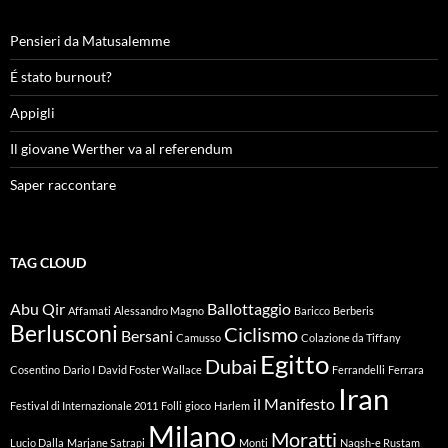
Pensieri da Matusalemme
É stato burnout?
Appigli
Il giovane Werther va al referendum
Saper raccontare
TAG CLOUD
Abu Qir
Ballottaggio
Affamati
Alessandro Magno
Baricco
Berberis
Berlusconi
Ciclismo
Bersani
Camusso
Colazione da Tiffany
Egitto
Dubai
Cosentino
Dario I
David Foster Wallace
Ferrandelli
Ferrara
Iran
il Manifesto
Festival di Internazionale 2011
Folli
gioco
Harlem
Milano
Moratti
Lucio Dalla
Marjane Satrapi
Monti
Naqsh-e Rustam