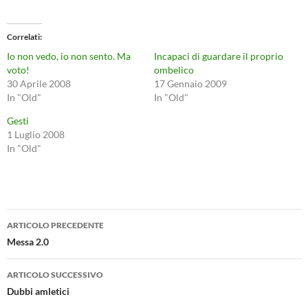
Correlati
Io non vedo, io non sento. Ma
Incapaci di guardare il proprio
voto!
ombelico
30 Aprile 2008
17 Gennaio 2009
In "Old"
In "Old"
Gesti
1 Luglio 2008
In "Old"
Navigazione
ARTICOLO PRECEDENTE
articolo
Messa 2.0
ARTICOLO SUCCESSIVO
Dubbi amletici