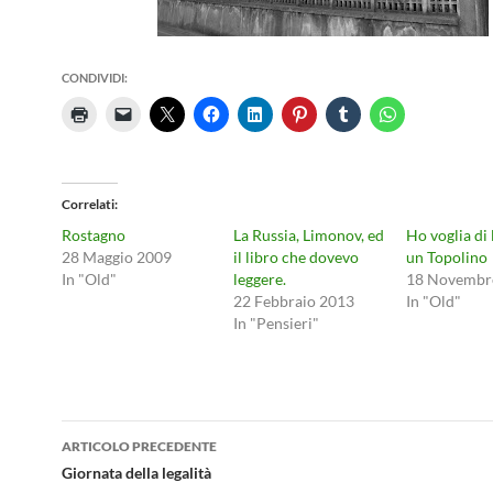
CONDIVIDI:
Correlati
Rostagno
La Russia, Limonov, ed
Ho voglia di
28 Maggio 2009
il libro che dovevo
un Topolino
In "Old"
leggere.
18 Novembr
22 Febbraio 2013
In "Old"
In "Pensieri"
Navigazione
ARTICOLO PRECEDENTE
articolo
Giornata della legalità