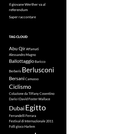
Il giovane Werther va al
referendum
Saper raccontare
TAG CLOUD
Abu Qir
Affamati
Alessandro Magno
Ballottaggio
Baricco
Berlusconi
Berberis
Bersani
Camusso
Ciclismo
Colazione da Tiffany
Cosentino
Dario I
David Foster Wallace
Egitto
Dubai
Ferrandelli
Ferrara
Festival di Internazionale 2011
Folli
gioco
Harlem