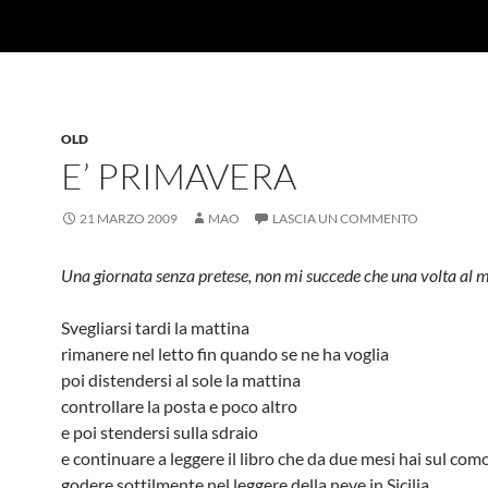
OLD
E’ PRIMAVERA
21 MARZO 2009
MAO
LASCIA UN COMMENTO
Una giornata senza pretese,
non mi succede che una volta al
Svegliarsi tardi la mattina
rimanere nel letto fin quando se ne ha voglia
poi distendersi al sole la mattina
controllare la posta e poco altro
e poi stendersi sulla sdraio
e continuare a leggere il libro che da due mesi hai sul co
godere sottilmente nel leggere della neve in Sicilia