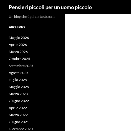
Cerca
Pensieri piccoli per un uomo piccolo
Vai
Un blog che è già carta straccia
al
ARCHIVIO
contenuto
Maggio 2026
Aprile 2026
Marzo 2026
Ottobre 2025
Settembre 2025
Agosto 2025
Luglio 2025
Maggio 2025
Marzo 2023
Giugno 2022
Aprile 2022
Marzo 2022
Giugno 2021
Dicembre 2020