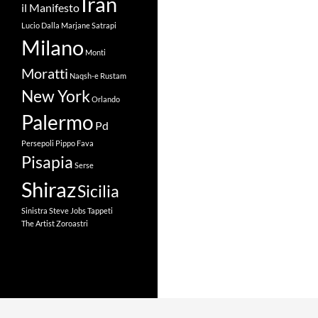
Iran
il Manifesto
Lucio Dalla
Marjane Satrapi
Milano
Monti
Moratti
Naqsh-e Rustam
New York
Orlando
Palermo
Pd
Persepoli
Pippo Fava
Pisapia
Serse
Shiraz
Sicilia
Sinistra
Steve Jobs
Tappeti
The Artist
Zoroastri