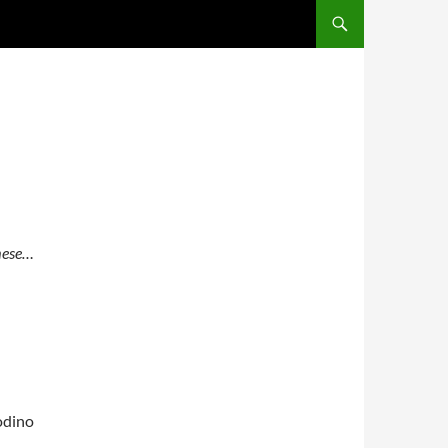
 mese…
modino