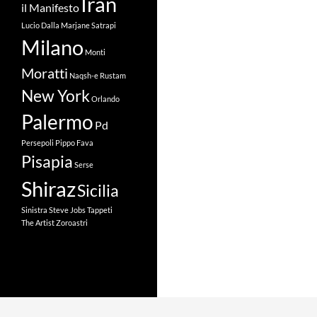
Iran
il Manifesto
Lucio Dalla
Marjane Satrapi
Milano
Monti
Moratti
Naqsh-e Rustam
New York
Orlando
Palermo
Pd
Persepoli
Pippo Fava
Pisapia
Serse
Shiraz
Sicilia
Sinistra
Steve Jobs
Tappeti
The Artist
Zoroastri