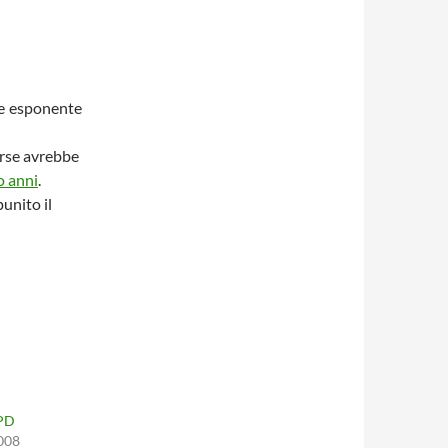
le esponente
forse avrebbe
o anni
.
unito il
 PD
008