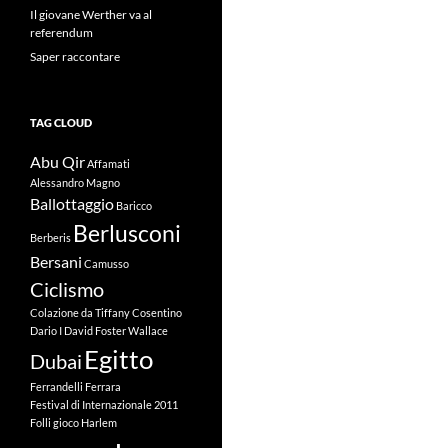
Il giovane Werther va al
referendum
Saper raccontare
TAG CLOUD
Abu Qir
Affamati
Alessandro Magno
Ballottaggio
Baricco
Berlusconi
Berberis
Bersani
Camusso
Ciclismo
Colazione da Tiffany
Cosentino
Dario I
David Foster Wallace
Egitto
Dubai
Ferrandelli
Ferrara
Festival di Internazionale 2011
Folli
gioco
Harlem