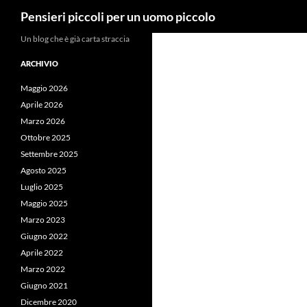
Cerca
Pensieri piccoli per un uomo piccolo
Vai
Un blog che è già carta straccia
al
ARCHIVIO
contenuto
Maggio 2026
Aprile 2026
Marzo 2026
Ottobre 2025
Settembre 2025
Agosto 2025
Luglio 2025
Maggio 2025
Marzo 2023
Giugno 2022
Aprile 2022
Marzo 2022
Giugno 2021
Dicembre 2020