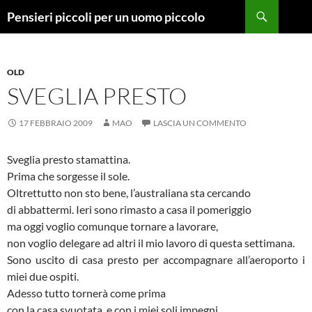
Vai
Cerca
Pensieri piccoli per un uomo piccolo
al
contenuto
OLD
SVEGLIA PRESTO
17 FEBBRAIO 2009
MAO
LASCIA UN COMMENTO
Sveglia presto stamattina.
Prima che sorgesse il sole.
Oltrettutto non sto bene, l’australiana sta cercando
di abbattermi. Ieri sono rimasto a casa il pomeriggio
ma oggi voglio comunque tornare a lavorare,
non voglio delegare ad altri il mio lavoro di questa settimana.
Sono uscito di casa presto per accompagnare all’aeroporto i
miei due ospiti.
Adesso tutto tornerà come prima
con la casa svuotata, e con i miei soli impegni