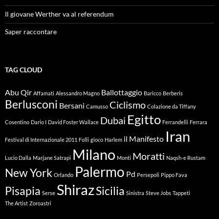
Il giovane Werther va al referendum
Saper raccontare
TAG CLOUD
Abu Qir
Ballottaggio
Affamati
Alessandro Magno
Baricco
Berberis
Berlusconi
Ciclismo
Bersani
Camusso
Colazione da Tiffany
Egitto
Dubai
Cosentino
Dario I
David Foster Wallace
Ferrandelli
Ferrara
Iran
il Manifesto
Festival di Internazionale 2011
Folli
gioco
Harlem
Milano
Moratti
Lucio Dalla
Marjane Satrapi
Monti
Naqsh-e Rustam
Palermo
New York
Pd
Orlando
Persepoli
Pippo Fava
Shiraz
Pisapia
Sicilia
Serse
Sinistra
Steve Jobs
Tappeti
The Artist
Zoroastri