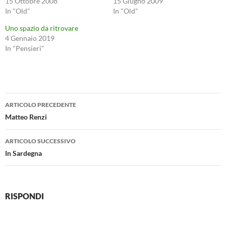
15 Ottobre 2008
15 Giugno 2009
In "Old"
In "Old"
Uno spazio da ritrovare
4 Gennaio 2019
In "Pensieri"
Navigazione
ARTICOLO PRECEDENTE
articolo
Matteo Renzi
ARTICOLO SUCCESSIVO
In Sardegna
RISPONDI