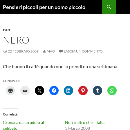
Vai
Cerca
Pensieri piccoli per un uomo piccolo
al
contenuto
OLD
NERO
22 FEBBRAIO 2009
MAO
LASCIA UN COMMENTO
Che buono il caffè quando non lo prendi da una settimana.
CONDIVIDI:
Correlati
Cronaca da un addio al
Non è altro che l’Italia
celibato
3 Marzo 2008