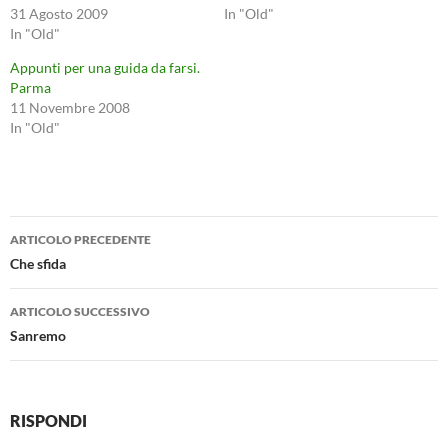
31 Agosto 2009
In "Old"
In "Old"
Appunti per una guida da farsi.
Parma
11 Novembre 2008
In "Old"
Navigazione
ARTICOLO PRECEDENTE
articolo
Che sfida
ARTICOLO SUCCESSIVO
Sanremo
RISPONDI