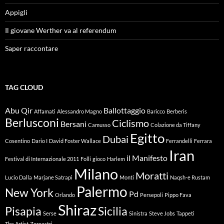
Appigli
Il giovane Werther va al referendum
Saper raccontare
TAG CLOUD
Abu Qir
Ballottaggio
Affamati
Alessandro Magno
Baricco
Berberis
Berlusconi
Ciclismo
Bersani
Camusso
Colazione da Tiffany
Egitto
Dubai
Cosentino
Dario I
David Foster Wallace
Ferrandelli
Ferrara
Iran
il Manifesto
Festival di Internazionale 2011
Folli
gioco
Harlem
Milano
Moratti
Lucio Dalla
Marjane Satrapi
Monti
Naqsh-e Rustam
Palermo
New York
Pd
Orlando
Persepoli
Pippo Fava
Shiraz
Pisapia
Sicilia
Serse
Sinistra
Steve Jobs
Tappeti
The Artist
Zoroastri