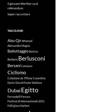
Il giovane Werther va al
referendum
Saper raccontare
TAG CLOUD
Abu Qir
Affamati
Alessandro Magno
Ballottaggio
Baricco
Berlusconi
Berberis
Bersani
Camusso
Ciclismo
Colazione da Tiffany
Cosentino
Dario I
David Foster Wallace
Egitto
Dubai
Ferrandelli
Ferrara
Festival di Internazionale 2011
Folli
gioco
Harlem