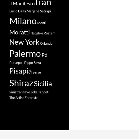
Iran
il Manifesto
Lucio Dalla
Marjane Satrapi
Milano
Monti
Moratti
Naqsh-e Rustam
New York
Orlando
Palermo
Pd
Persepoli
Pippo Fava
Pisapia
Serse
Shiraz
Sicilia
Sinistra
Steve Jobs
Tappeti
The Artist
Zoroastri