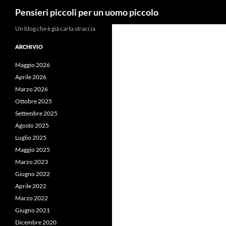
Cerca
Pensieri piccoli per un uomo piccolo
Vai
Un blog che è già carta straccia
al
ARCHIVIO
contenuto
Maggio 2026
Aprile 2026
Marzo 2026
Ottobre 2025
Settembre 2025
Agosto 2025
Luglio 2025
Maggio 2025
Marzo 2023
Giugno 2022
Aprile 2022
Marzo 2022
Giugno 2021
Dicembre 2020