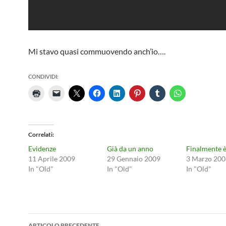
Mi stavo quasi commuovendo anch’io….
CONDIVIDI:
Correlati
Evidenze
Già da un anno
Finalmente è
11 Aprile 2009
29 Gennaio 2009
3 Marzo 200
In "Old"
In "Old"
In "Old"
Navigazione
ARTICOLO PRECEDENTE