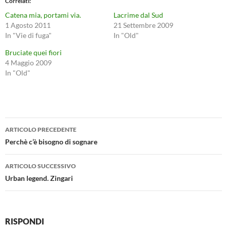
Correlati
Catena mia, portami via.
Lacrime dal Sud
1 Agosto 2011
21 Settembre 2009
In "Vie di fuga"
In "Old"
Bruciate quei fiori
4 Maggio 2009
In "Old"
Navigazione
ARTICOLO PRECEDENTE
articolo
Perchè c’è bisogno di sognare
ARTICOLO SUCCESSIVO
Urban legend. Zingari
RISPONDI