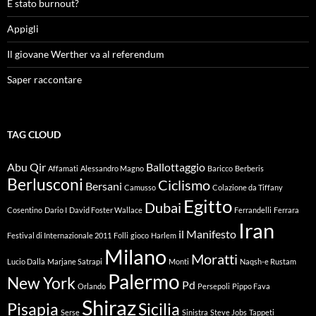
É stato burnout?
Appigli
Il giovane Werther va al referendum
Saper raccontare
TAG CLOUD
Abu Qir
Ballottaggio
Affamati
Alessandro Magno
Baricco
Berberis
Berlusconi
Ciclismo
Bersani
Camusso
Colazione da Tiffany
Egitto
Dubai
Cosentino
Dario I
David Foster Wallace
Ferrandelli
Ferrara
Iran
il Manifesto
Festival di Internazionale 2011
Folli
gioco
Harlem
Milano
Moratti
Lucio Dalla
Marjane Satrapi
Monti
Naqsh-e Rustam
Palermo
New York
Pd
Orlando
Persepoli
Pippo Fava
Shiraz
Pisapia
Sicilia
Serse
Sinistra
Steve Jobs
Tappeti