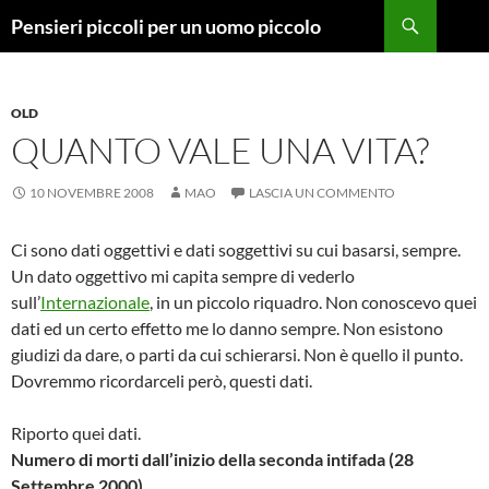
Vai
Cerca
Pensieri piccoli per un uomo piccolo
al
contenuto
OLD
QUANTO VALE UNA VITA?
10 NOVEMBRE 2008
MAO
LASCIA UN COMMENTO
Ci sono dati oggettivi e dati soggettivi su cui basarsi, sempre.
Un dato oggettivo mi capita sempre di vederlo
sull’
Internazionale
, in un piccolo riquadro. Non conoscevo quei
dati ed un certo effetto me lo danno sempre. Non esistono
giudizi da dare, o parti da cui schierarsi. Non è quello il punto.
Dovremmo ricordarceli però, questi dati.
Riporto quei dati.
Numero di morti dall’inizio della seconda intifada (28
Settembre 2000)