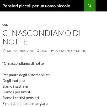
Vai
Cerca
Pensieri piccoli per un uomo piccolo
al
contenuto
OLD
CI NASCONDIAMO DI
NOTTE
13 NOVEMBRE 2008
MAO
LASCIA UN COMMENTO
“Ci nascondiamo di notte
Per paura degli automobilisti
Degli inotipisti
Siamo i gatti neri
Siamo i pessimisti
Siamo i cattivi pensieri
E non abbiamo da mangiare