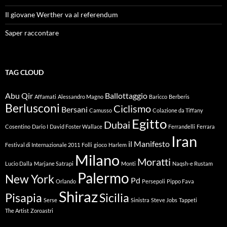
Il giovane Werther va al referendum
Saper raccontare
TAG CLOUD
Abu Qir
Ballottaggio
Affamati
Alessandro Magno
Baricco
Berberis
Berlusconi
Ciclismo
Bersani
Camusso
Colazione da Tiffany
Egitto
Dubai
Cosentino
Dario I
David Foster Wallace
Ferrandelli
Ferrara
Iran
il Manifesto
Festival di Internazionale 2011
Folli
gioco
Harlem
Milano
Moratti
Lucio Dalla
Marjane Satrapi
Monti
Naqsh-e Rustam
Palermo
New York
Pd
Orlando
Persepoli
Pippo Fava
Shiraz
Pisapia
Sicilia
Serse
Sinistra
Steve Jobs
Tappeti
The Artist
Zoroastri