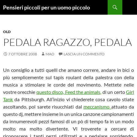
Vai
Cerca
Pensieri piccoli per un uomo piccolo
al
contenuto
OLD
PEDALA RAGAZZO, PEDALA
7 OTTOBRE 2008
MAO
LASCIA UN COMMENTO
Un consiglio a tutti quelli che amano correre, andare in bici o
più semplicemente sul tapis roulant della palestra con della
musica a stimolare le corde del movimento. Mettete nelle
vostre orecchie
questo disco, Feed the animals,
di un certo
Girl
Tank
da Pittsburgh. All’inizio vi chiederete cosa cavolo stiate
ascoltando, poi sarete risucchiati dal
meccanismo
attuato da
questo dj, mettere insieme in un unica canzone campionamenti
da innumerevoli pezzi famosi di un pò di tempo fa in un modo
molto ma molto divertente. Vi troverete a cercare di
riconoscere i tanti pezzi utilizzati e a pedalare sorridendo.