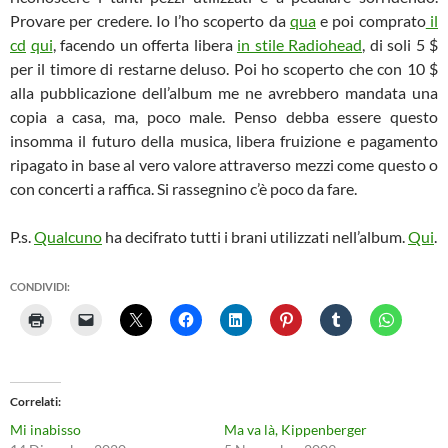
Provare per credere. Io l’ho scoperto da
qua
e poi comprato
il
cd
qui
, facendo un offerta libera
in stile Radiohead
, di soli 5 $
per il timore di restarne deluso. Poi ho scoperto che con 10 $
alla pubblicazione dell’album me ne avrebbero mandata una
copia a casa, ma, poco male. Penso debba essere questo
insomma il futuro della musica, libera fruizione e pagamento
ripagato in base al vero valore attraverso mezzi come questo o
con concerti a raffica. Si rassegnino c’è poco da fare.
P.s.
Qualcuno
ha decifrato tutti i brani utilizzati nell’album.
Qui
.
CONDIVIDI:
Correlati
Mi inabisso
Ma va là, Kippenberger