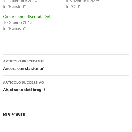
14 Dicembre 2020
5 Novembre 2009
In "Pensieri"
In "Old"
Come siamo diventati Dei
10 Giugno 2017
In "Pensieri"
Navigazione
ARTICOLO PRECEDENTE
articolo
Ancora con sta storia?
ARTICOLO SUCCESSIVO
Ah, ci sono stati brogli?
RISPONDI