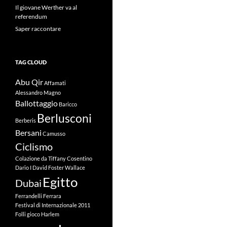
Il giovane Werther va al
referendum
Saper raccontare
TAG CLOUD
Abu Qir
Affamati
Alessandro Magno
Ballottaggio
Baricco
Berlusconi
Berberis
Bersani
Camusso
Ciclismo
Colazione da Tiffany
Cosentino
Dario I
David Foster Wallace
Egitto
Dubai
Ferrandelli
Ferrara
Festival di Internazionale 2011
Folli
gioco
Harlem