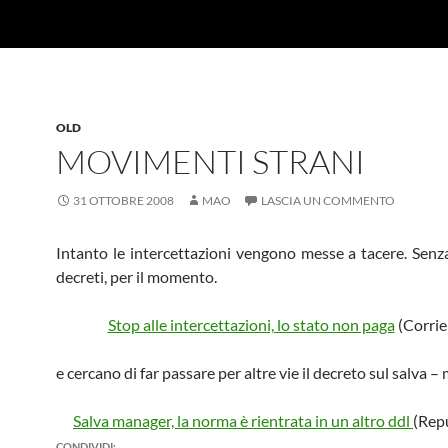
OLD
MOVIMENTI STRANI
31 OTTOBRE 2008
MAO
LASCIA UN COMMENTO
Intanto le intercettazioni vengono messe a tacere. Senz
decreti, per il momento.
Stop alle intercettazioni, lo stato non paga
(Corrier
e cercano di far passare per altre vie il decreto sul salva –
Salva manager, la norma è rientrata in un altro ddl
(Repu
CONDIVIDI: