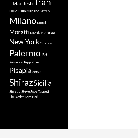
Iran
il Manifesto
Lucio Dalla
Marjane Satrapi
Milano
Monti
Moratti
Naqsh-e Rustam
New York
Orlando
Palermo
Pd
Persepoli
Pippo Fava
Pisapia
Serse
Shiraz
Sicilia
Sinistra
Steve Jobs
Tappeti
The Artist
Zoroastri