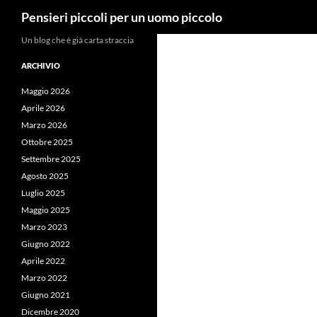
Cerca
Pensieri piccoli per un uomo piccolo
Vai
Un blog che è già carta straccia
al
ARCHIVIO
contenuto
Maggio 2026
Aprile 2026
Marzo 2026
Ottobre 2025
Settembre 2025
Agosto 2025
Luglio 2025
Maggio 2025
Marzo 2023
Giugno 2022
Aprile 2022
Marzo 2022
Giugno 2021
Dicembre 2020