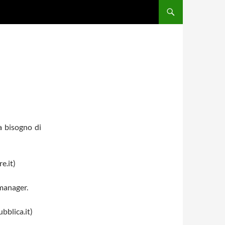
a bisogno di
e.it)
 manager.
bblica.it)